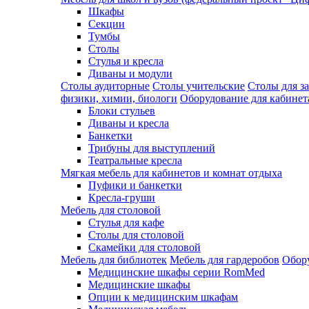
Шкафы
Секции
Тумбы
Столы
Стулья и кресла
Диваны и модули
Столы аудиторные
Столы учительские
Столы для з
физики, химии, биологи
Оборудование для кабинета
Блоки стульев
Диваны и кресла
Банкетки
Трибуны для выступлений
Театральные кресла
Мягкая мебель для кабинетов и комнат отдыха
Пуфики и банкетки
Кресла-груши
Мебель для столовой
Cтулья для кафе
Cтолы для столовой
Скамейки для столовой
Мебель для библиотек
Мебель для гардеробов
Обору
Медицинские шкафы серии RomMed
Медицинские шкафы
Опции к медицинским шкафам