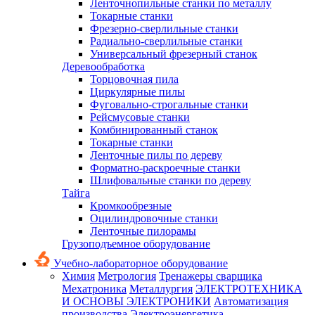
Ленточнопильные станки по металлу
Токарные станки
Фрезерно-сверлильные станки
Радиально-сверлильные станки
Универсальный фрезерный станок
Деревообработка
Торцовочная пила
Циркулярные пилы
Фуговально-строгальные станки
Рейсмусовые станки
Комбинированный станок
Токарные станки
Ленточные пилы по дереву
Форматно-раскроечные станки
Шлифовальные станки по дереву
Тайга
Кромкообрезные
Оцилиндровочные станки
Ленточные пилорамы
Грузоподъемное оборудование
Учебно-лабораторное оборудование
Химия
Метрология
Тренажеры сварщика
Мехатроника
Металлургия
ЭЛЕКТРОТЕХНИКА
И ОСНОВЫ ЭЛЕКТРОНИКИ
Автоматизация
производства
Электроэнергетика