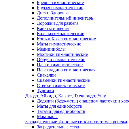
Бревна гимнастические
Брусья гимнастические
Диски Здоровье
Дополнительный инвентарь
Дорожки для разбега
Канаты и шесты
Кольца гимнастические
Конь и Козел гимнастические
Маты гимнастические
Медицинболы
Мостики гимнастические
Обручи гимнастические
Палки гимнастические
Перекладина гимнастическая
Скакалки
Скамейки гимнастические
Стенки гимнастические
Турники
Дзюдо, Айкидо, Карате, Тхеквондо, Ушу
Додянги (будо-маты) с зацепом ласточкин хво
Маты для единоборств
Татами для единоборств
Макивары
Заградительные, фоновые сетки и система крепежа
Заградительные сетки