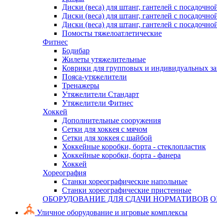
Диски (веса) для штанг, гантелей с посадочно
Диски (веса) для штанг, гантелей с посадочно
Диски (веса) для штанг, гантелей с посадочно
Помосты тяжелоатлетические
Фитнес
Бодибар
Жилеты утяжелительные
Коврики для групповых и индивидуальных з
Пояса-утяжелители
Тренажеры
Утяжелители Стандарт
Утяжелители Фитнес
Хоккей
Дополнительные сооружения
Сетки для хоккея с мячом
Сетки для хоккея с шайбой
Хоккейные коробки, борта - стеклопластик
Хоккейные коробки, борта - фанера
Хоккей
Хореография
Станки хореографические напольные
Станки хореографические пристенные
ОБОРУДОВАНИЕ ДЛЯ СДАЧИ НОРМАТИВОВ
О
Уличное оборудование и игровые комплексы