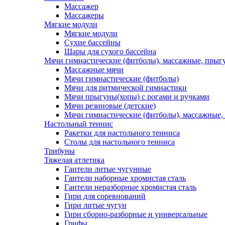
Массажер
Массажеры
Мягкие модули
Мягкие модули
Сухие бассейны
Шары для сухого бассейна
Мячи гимнастические (фитболы), массажные, прыгу
Массажные мячи
Мячи гимнастические (фитболы)
Мячи для ритмической гимнастики
Мячи прыгуны(хопы) с рогами и ручками
Мячи резиновые (детские)
Мячи гимнастические (фитболы), массажные,
Настольный теннис
Ракетки для настольного тенниса
Столы для настольного тенниса
Трибуны
Тяжелая атлетика
Гантели литые чугунные
Гантели наборные хромистая сталь
Гантели неразборные хромистая сталь
Гири для соревнований
Гири литые чугун
Гири сборно-разборные и универсальные
Грифы