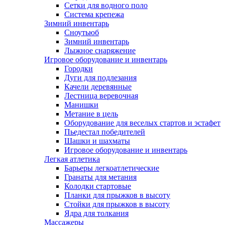
Сетки для водного поло
Система крепежа
Зимний инвентарь
Сноутьюб
Зимний инвентарь
Лыжное снаряжение
Игровое оборудование и инвентарь
Городки
Дуги для подлезания
Качели деревянные
Лестница веревочная
Манишки
Метание в цель
Оборудование для веселых стартов и эстафет
Пьедестал победителей
Шашки и шахматы
Игровое оборудование и инвентарь
Легкая атлетика
Барьеры легкоатлетические
Гранаты для метания
Колодки стартовые
Планки для прыжков в высоту
Стойки для прыжков в высоту
Ядра для толкания
Массажеры