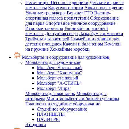
Песочницы. Песочные дворики
Детские игровые
комплексы
Карусели и горки
Арки и ограждения
Уличные тренажеры
Воркаут ГТО
Военно-
спортивная полоса препятствий
Оборудование
для парка
Спортивное уличное оборудование
Игровые элементы
Уличный спортивный
комплекс
Доступная среда
Лазы, бумы и мостики
Трибуны для зрителей
Скамейки и столики для
детских площадок
Качели и балансиры
Качалки
на пружине
Хоккейные коробки
Мольберты и оборудование для художников
Мольберты для художников
Мольберт Настольный
Мольберт "Хлопушка"
Мольберт станковый
Мольберт "А-СТИЛЬ"
Мольберт "Лира"
Мольберты для выставок
Мольберты для
интерьера
Мини мольберты и бизнес сувениры
Планшеты и студийное оборудование
Студийное оборудование
ПЛАНШЕТЫ
ПАЛИТРЫ
Этюдники