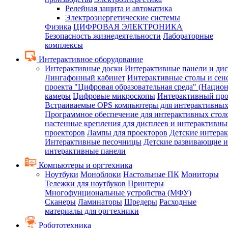
Релейная защита и автоматика
Электроэнергетические системы
Физика
ЦИФРОВАЯ ЭЛЕКТРОНИКА
Безопасность жизнедеятельности
Лабораторные
комплексы
Интерактивное оборудование
Интерактивные доски
Интерактивные панели и ди
Лингафонный кабинет
Интерактивные столы и сен
проекта "Цифровая образовательная среда" (Нацио
камеры
Цифровые микроскопы
Интерактивный про
Встраиваемые OPS компьютеры для интерактивных
Программное обеспечение для интерактивных стол
настенные крепления для дисплеев и интерактивны
проекторов
Лампы для проекторов
Детские интера
Интерактивные песочницы
Детские развивающие и
интерактивные панели
Компьютеры и оргтехника
Ноутбуки
Моноблоки
Настольные ПК
Мониторы
Тележки для ноутбуков
Принтеры
Многофунциональные устройства (МФУ)
Сканеры
Ламинаторы
Шредеры
Расходные
материалы для оргтехники
Робототехника