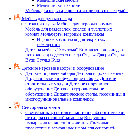
Медицинская мебель
Медицинский кабинет
Мебель для отдыха, кровати и прикроватные тумбы
Мебель для детского сада
Столы и стулья
Мебель для игровых комнат
Мебель для раздевалок, спален и туалетных
комнат
Мольберты
Игровые комплексы
Игровые комплексы для закрытых
помещений
Детская мебель "Хохлома"
Комплекты логопеда и
психолога для детского сада
Стулья Джери
Стулья
Вуди
Стулья Кузя
Детские игровые наборы и оборудование
Детские игровые наборы
Детская игровая мебель
Дидактические и обучающие наборы
Детские
строительные модули
Детское спортивное
оборудование
Детское оздоровительное
оборудование
Дидактические столы, песочницы и
многофункциональные комплексы
Сенсорная комната
Светильники, световые панно и фибероптические
нити для сенсорной комнаты
Воздушно-
пузырьковые панели и колонны
Световые
проекторы и зеркальные шары для сенсорной