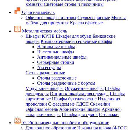
комнаты
Световые столы и песочницы
Офисная мебель
Офисные шкафы и столы
Стулья офисные
Мягкая
мебель для приемных
Кресла офисные
Металлическая мебель
Шкафы КУПЕ
Шкафы для обуви
Банковские
шкафы
Компьютерные и серверные шкафы
Напольные шкафы
Настенные шкафы
Антивандальные шкафы
Серверные стойки
Аксессуары
Столы разделочные
Столы разделочные
Столы разделочные с бортом
Модульные шкафы
Оружейные шкафы
Шкафы
для одежды
Опции к шкафам для одежды
Шкафы
картотечные
Шкафы бухгалтерские
Изделия из
проволоки
С фасадом из ЛДСП
Скамейки
Офисная мебель
Абонентские шкафы
Архивно-
складские шкафы
Шкафы для сумок
Стеллажи
Учебно-наглядные пособия и оборудование
Дошкольное образование
Начальная школа (ФГОС