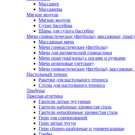
Массажер
Массажеры
Мягкие модули
Мягкие модули
Сухие бассейны
Шары для сухого бассейна
Мячи гимнастические (фитболы), массажные, прыгу
Массажные мячи
Мячи гимнастические (фитболы)
Мячи для ритмической гимнастики
Мячи прыгуны(хопы) с рогами и ручками
Мячи резиновые (детские)
Мячи гимнастические (фитболы), массажные,
Настольный теннис
Ракетки для настольного тенниса
Столы для настольного тенниса
Трибуны
Тяжелая атлетика
Гантели литые чугунные
Гантели наборные хромистая сталь
Гантели неразборные хромистая сталь
Гири для соревнований
Гири литые чугун
Гири сборно-разборные и универсальные
Грифы