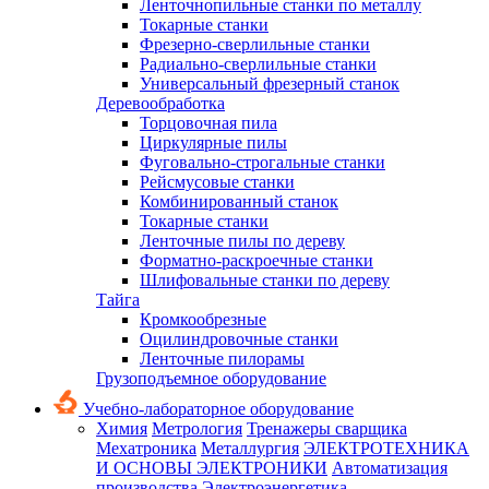
Ленточнопильные станки по металлу
Токарные станки
Фрезерно-сверлильные станки
Радиально-сверлильные станки
Универсальный фрезерный станок
Деревообработка
Торцовочная пила
Циркулярные пилы
Фуговально-строгальные станки
Рейсмусовые станки
Комбинированный станок
Токарные станки
Ленточные пилы по дереву
Форматно-раскроечные станки
Шлифовальные станки по дереву
Тайга
Кромкообрезные
Оцилиндровочные станки
Ленточные пилорамы
Грузоподъемное оборудование
Учебно-лабораторное оборудование
Химия
Метрология
Тренажеры сварщика
Мехатроника
Металлургия
ЭЛЕКТРОТЕХНИКА
И ОСНОВЫ ЭЛЕКТРОНИКИ
Автоматизация
производства
Электроэнергетика