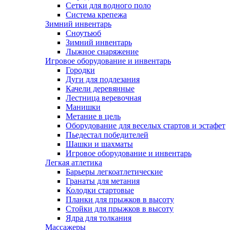
Сетки для водного поло
Система крепежа
Зимний инвентарь
Сноутьюб
Зимний инвентарь
Лыжное снаряжение
Игровое оборудование и инвентарь
Городки
Дуги для подлезания
Качели деревянные
Лестница веревочная
Манишки
Метание в цель
Оборудование для веселых стартов и эстафет
Пьедестал победителей
Шашки и шахматы
Игровое оборудование и инвентарь
Легкая атлетика
Барьеры легкоатлетические
Гранаты для метания
Колодки стартовые
Планки для прыжков в высоту
Стойки для прыжков в высоту
Ядра для толкания
Массажеры