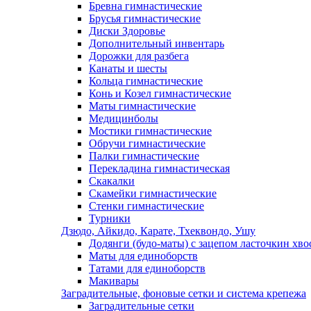
Бревна гимнастические
Брусья гимнастические
Диски Здоровье
Дополнительный инвентарь
Дорожки для разбега
Канаты и шесты
Кольца гимнастические
Конь и Козел гимнастические
Маты гимнастические
Медицинболы
Мостики гимнастические
Обручи гимнастические
Палки гимнастические
Перекладина гимнастическая
Скакалки
Скамейки гимнастические
Стенки гимнастические
Турники
Дзюдо, Айкидо, Карате, Тхеквондо, Ушу
Додянги (будо-маты) с зацепом ласточкин хво
Маты для единоборств
Татами для единоборств
Макивары
Заградительные, фоновые сетки и система крепежа
Заградительные сетки