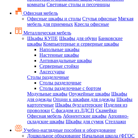
комнаты
Световые столы и песочницы
Офисная мебель
Офисные шкафы и столы
Стулья офисные
Мягкая
мебель для приемных
Кресла офисные
Металлическая мебель
Шкафы КУПЕ
Шкафы для обуви
Банковские
шкафы
Компьютерные и серверные шкафы
Напольные шкафы
Настенные шкафы
Антивандальные шкафы
Серверные стойки
Аксессуары
Столы разделочные
Столы разделочные
Столы разделочные с бортом
Модульные шкафы
Оружейные шкафы
Шкафы
для одежды
Опции к шкафам для одежды
Шкафы
картотечные
Шкафы бухгалтерские
Изделия из
проволоки
С фасадом из ЛДСП
Скамейки
Офисная мебель
Абонентские шкафы
Архивно-
складские шкафы
Шкафы для сумок
Стеллажи
Учебно-наглядные пособия и оборудование
Дошкольное образование
Начальная школа (ФГОС