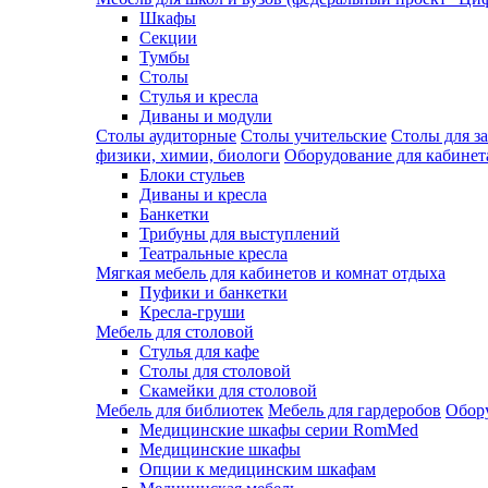
Шкафы
Секции
Тумбы
Столы
Стулья и кресла
Диваны и модули
Столы аудиторные
Столы учительские
Столы для з
физики, химии, биологи
Оборудование для кабинета
Блоки стульев
Диваны и кресла
Банкетки
Трибуны для выступлений
Театральные кресла
Мягкая мебель для кабинетов и комнат отдыха
Пуфики и банкетки
Кресла-груши
Мебель для столовой
Cтулья для кафе
Cтолы для столовой
Скамейки для столовой
Мебель для библиотек
Мебель для гардеробов
Обору
Медицинские шкафы серии RomMed
Медицинские шкафы
Опции к медицинским шкафам