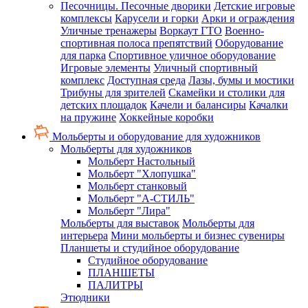
Песочницы. Песочные дворики
Детские игровые
комплексы
Карусели и горки
Арки и ограждения
Уличные тренажеры
Воркаут ГТО
Военно-
спортивная полоса препятствий
Оборудование
для парка
Спортивное уличное оборудование
Игровые элементы
Уличный спортивный
комплекс
Доступная среда
Лазы, бумы и мостики
Трибуны для зрителей
Скамейки и столики для
детских площадок
Качели и балансиры
Качалки
на пружине
Хоккейные коробки
Мольберты и оборудование для художников
Мольберты для художников
Мольберт Настольный
Мольберт "Хлопушка"
Мольберт станковый
Мольберт "А-СТИЛЬ"
Мольберт "Лира"
Мольберты для выставок
Мольберты для
интерьера
Мини мольберты и бизнес сувениры
Планшеты и студийное оборудование
Студийное оборудование
ПЛАНШЕТЫ
ПАЛИТРЫ
Этюдники