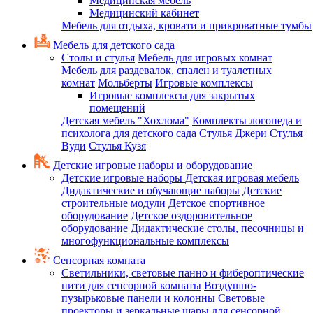
Медицинская мебель
Медицинский кабинет
Мебель для отдыха, кровати и прикроватные тумбы
Мебель для детского сада
Столы и стулья
Мебель для игровых комнат
Мебель для раздевалок, спален и туалетных
комнат
Мольберты
Игровые комплексы
Игровые комплексы для закрытых
помещений
Детская мебель "Хохлома"
Комплекты логопеда и
психолога для детского сада
Стулья Джери
Стулья
Вуди
Стулья Кузя
Детские игровые наборы и оборудование
Детские игровые наборы
Детская игровая мебель
Дидактические и обучающие наборы
Детские
строительные модули
Детское спортивное
оборудование
Детское оздоровительное
оборудование
Дидактические столы, песочницы и
многофункциональные комплексы
Сенсорная комната
Светильники, световые панно и фибероптические
нити для сенсорной комнаты
Воздушно-
пузырьковые панели и колонны
Световые
проекторы и зеркальные шары для сенсорной