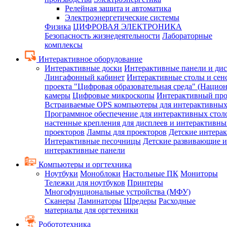
Релейная защита и автоматика
Электроэнергетические системы
Физика
ЦИФРОВАЯ ЭЛЕКТРОНИКА
Безопасность жизнедеятельности
Лабораторные
комплексы
Интерактивное оборудование
Интерактивные доски
Интерактивные панели и ди
Лингафонный кабинет
Интерактивные столы и сен
проекта "Цифровая образовательная среда" (Нацио
камеры
Цифровые микроскопы
Интерактивный про
Встраиваемые OPS компьютеры для интерактивных
Программное обеспечение для интерактивных стол
настенные крепления для дисплеев и интерактивны
проекторов
Лампы для проекторов
Детские интера
Интерактивные песочницы
Детские развивающие и
интерактивные панели
Компьютеры и оргтехника
Ноутбуки
Моноблоки
Настольные ПК
Мониторы
Тележки для ноутбуков
Принтеры
Многофунциональные устройства (МФУ)
Сканеры
Ламинаторы
Шредеры
Расходные
материалы для оргтехники
Робототехника