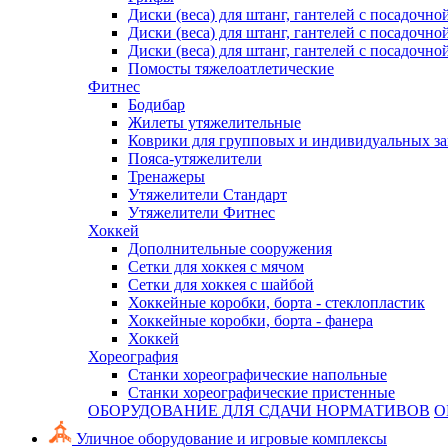
Диски (веса) для штанг, гантелей с посадочно
Диски (веса) для штанг, гантелей с посадочно
Диски (веса) для штанг, гантелей с посадочно
Помосты тяжелоатлетические
Фитнес
Бодибар
Жилеты утяжелительные
Коврики для групповых и индивидуальных з
Пояса-утяжелители
Тренажеры
Утяжелители Стандарт
Утяжелители Фитнес
Хоккей
Дополнительные сооружения
Сетки для хоккея с мячом
Сетки для хоккея с шайбой
Хоккейные коробки, борта - стеклопластик
Хоккейные коробки, борта - фанера
Хоккей
Хореография
Станки хореографические напольные
Станки хореографические пристенные
ОБОРУДОВАНИЕ ДЛЯ СДАЧИ НОРМАТИВОВ
О
Уличное оборудование и игровые комплексы