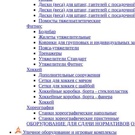
Диски (веса) для штанг, гантелей с посадочно
Диски (веса) для штанг, гантелей с посадочно
Диски (веса) для штанг, гантелей с посадочно
Помосты тяжелоатлетические
Фитнес
Бодибар
Жилеты утяжелительные
Коврики для групповых и индивидуальных з
Пояса-утяжелители
Тренажеры
Утяжелители Стандарт
Утяжелители Фитнес
Хоккей
Дополнительные сооружения
Сетки для хоккея с мячом
Сетки для хоккея с шайбой
Хоккейные коробки, борта - стеклопластик
Хоккейные коробки, борта - фанера
Хоккей
Хореография
Станки хореографические напольные
Станки хореографические пристенные
ОБОРУДОВАНИЕ ДЛЯ СДАЧИ НОРМАТИВОВ
О
Уличное оборудование и игровые комплексы