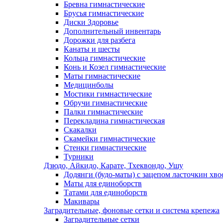
Бревна гимнастические
Брусья гимнастические
Диски Здоровье
Дополнительный инвентарь
Дорожки для разбега
Канаты и шесты
Кольца гимнастические
Конь и Козел гимнастические
Маты гимнастические
Медицинболы
Мостики гимнастические
Обручи гимнастические
Палки гимнастические
Перекладина гимнастическая
Скакалки
Скамейки гимнастические
Стенки гимнастические
Турники
Дзюдо, Айкидо, Карате, Тхеквондо, Ушу
Додянги (будо-маты) с зацепом ласточкин хво
Маты для единоборств
Татами для единоборств
Макивары
Заградительные, фоновые сетки и система крепежа
Заградительные сетки