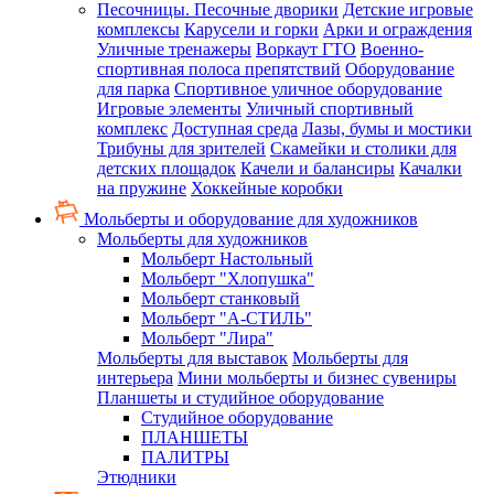
Песочницы. Песочные дворики
Детские игровые
комплексы
Карусели и горки
Арки и ограждения
Уличные тренажеры
Воркаут ГТО
Военно-
спортивная полоса препятствий
Оборудование
для парка
Спортивное уличное оборудование
Игровые элементы
Уличный спортивный
комплекс
Доступная среда
Лазы, бумы и мостики
Трибуны для зрителей
Скамейки и столики для
детских площадок
Качели и балансиры
Качалки
на пружине
Хоккейные коробки
Мольберты и оборудование для художников
Мольберты для художников
Мольберт Настольный
Мольберт "Хлопушка"
Мольберт станковый
Мольберт "А-СТИЛЬ"
Мольберт "Лира"
Мольберты для выставок
Мольберты для
интерьера
Мини мольберты и бизнес сувениры
Планшеты и студийное оборудование
Студийное оборудование
ПЛАНШЕТЫ
ПАЛИТРЫ
Этюдники