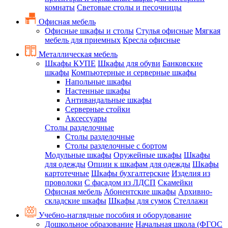
комнаты
Световые столы и песочницы
Офисная мебель
Офисные шкафы и столы
Стулья офисные
Мягкая
мебель для приемных
Кресла офисные
Металлическая мебель
Шкафы КУПЕ
Шкафы для обуви
Банковские
шкафы
Компьютерные и серверные шкафы
Напольные шкафы
Настенные шкафы
Антивандальные шкафы
Серверные стойки
Аксессуары
Столы разделочные
Столы разделочные
Столы разделочные с бортом
Модульные шкафы
Оружейные шкафы
Шкафы
для одежды
Опции к шкафам для одежды
Шкафы
картотечные
Шкафы бухгалтерские
Изделия из
проволоки
С фасадом из ЛДСП
Скамейки
Офисная мебель
Абонентские шкафы
Архивно-
складские шкафы
Шкафы для сумок
Стеллажи
Учебно-наглядные пособия и оборудование
Дошкольное образование
Начальная школа (ФГОС