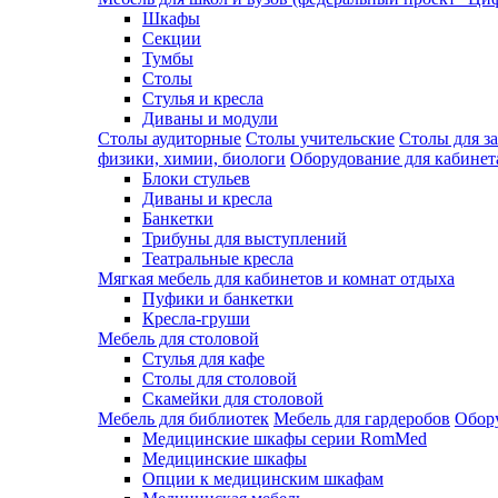
Шкафы
Секции
Тумбы
Столы
Стулья и кресла
Диваны и модули
Столы аудиторные
Столы учительские
Столы для з
физики, химии, биологи
Оборудование для кабинета
Блоки стульев
Диваны и кресла
Банкетки
Трибуны для выступлений
Театральные кресла
Мягкая мебель для кабинетов и комнат отдыха
Пуфики и банкетки
Кресла-груши
Мебель для столовой
Cтулья для кафе
Cтолы для столовой
Скамейки для столовой
Мебель для библиотек
Мебель для гардеробов
Обору
Медицинские шкафы серии RomMed
Медицинские шкафы
Опции к медицинским шкафам