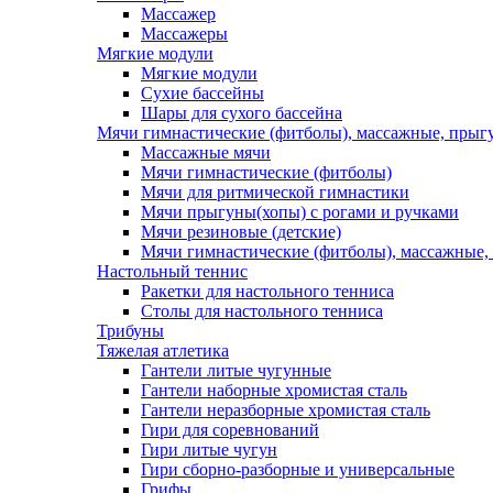
Массажер
Массажеры
Мягкие модули
Мягкие модули
Сухие бассейны
Шары для сухого бассейна
Мячи гимнастические (фитболы), массажные, прыгу
Массажные мячи
Мячи гимнастические (фитболы)
Мячи для ритмической гимнастики
Мячи прыгуны(хопы) с рогами и ручками
Мячи резиновые (детские)
Мячи гимнастические (фитболы), массажные,
Настольный теннис
Ракетки для настольного тенниса
Столы для настольного тенниса
Трибуны
Тяжелая атлетика
Гантели литые чугунные
Гантели наборные хромистая сталь
Гантели неразборные хромистая сталь
Гири для соревнований
Гири литые чугун
Гири сборно-разборные и универсальные
Грифы