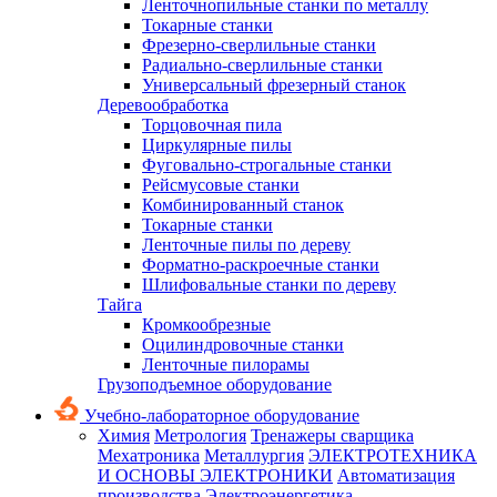
Ленточнопильные станки по металлу
Токарные станки
Фрезерно-сверлильные станки
Радиально-сверлильные станки
Универсальный фрезерный станок
Деревообработка
Торцовочная пила
Циркулярные пилы
Фуговально-строгальные станки
Рейсмусовые станки
Комбинированный станок
Токарные станки
Ленточные пилы по дереву
Форматно-раскроечные станки
Шлифовальные станки по дереву
Тайга
Кромкообрезные
Оцилиндровочные станки
Ленточные пилорамы
Грузоподъемное оборудование
Учебно-лабораторное оборудование
Химия
Метрология
Тренажеры сварщика
Мехатроника
Металлургия
ЭЛЕКТРОТЕХНИКА
И ОСНОВЫ ЭЛЕКТРОНИКИ
Автоматизация
производства
Электроэнергетика