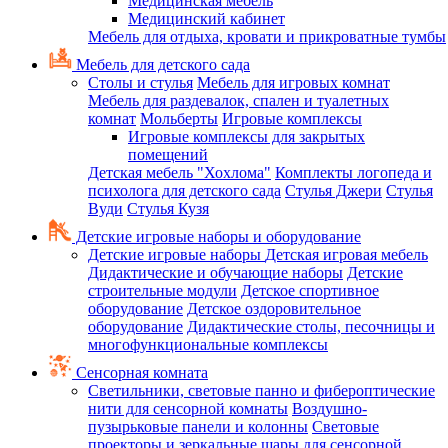
Медицинская мебель
Медицинский кабинет
Мебель для отдыха, кровати и прикроватные тумбы
Мебель для детского сада
Столы и стулья
Мебель для игровых комнат
Мебель для раздевалок, спален и туалетных
комнат
Мольберты
Игровые комплексы
Игровые комплексы для закрытых
помещений
Детская мебель "Хохлома"
Комплекты логопеда и
психолога для детского сада
Стулья Джери
Стулья
Вуди
Стулья Кузя
Детские игровые наборы и оборудование
Детские игровые наборы
Детская игровая мебель
Дидактические и обучающие наборы
Детские
строительные модули
Детское спортивное
оборудование
Детское оздоровительное
оборудование
Дидактические столы, песочницы и
многофункциональные комплексы
Сенсорная комната
Светильники, световые панно и фибероптические
нити для сенсорной комнаты
Воздушно-
пузырьковые панели и колонны
Световые
проекторы и зеркальные шары для сенсорной