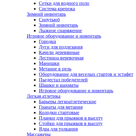
Сетки для водного поло
Система крепежа
Зимний инвентарь
Сноутьюб
Зимний инвентарь
Лыжное снаряжение
Игровое оборудование и инвентарь
Городки
Дуги для подлезания
Качели деревянные
Лестница веревочная
Манишки
Метание в цель
Оборудование для веселых стартов и эстафет
Пьедестал победителей
Шашки и шахматы
Игровое оборудование и инвентарь
Легкая атлетика
Барьеры легкоатлетические
Гранаты для метания
Колодки стартовые
Планки для прыжков в высоту
Стойки для прыжков в высоту
Ядра для толкания
Массажеры