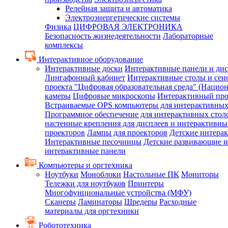
Релейная защита и автоматика
Электроэнергетические системы
Физика
ЦИФРОВАЯ ЭЛЕКТРОНИКА
Безопасность жизнедеятельности
Лабораторные
комплексы
Интерактивное оборудование
Интерактивные доски
Интерактивные панели и ди
Лингафонный кабинет
Интерактивные столы и сен
проекта "Цифровая образовательная среда" (Нацио
камеры
Цифровые микроскопы
Интерактивный про
Встраиваемые OPS компьютеры для интерактивных
Программное обеспечение для интерактивных стол
настенные крепления для дисплеев и интерактивны
проекторов
Лампы для проекторов
Детские интера
Интерактивные песочницы
Детские развивающие и
интерактивные панели
Компьютеры и оргтехника
Ноутбуки
Моноблоки
Настольные ПК
Мониторы
Тележки для ноутбуков
Принтеры
Многофунциональные устройства (МФУ)
Сканеры
Ламинаторы
Шредеры
Расходные
материалы для оргтехники
Робототехника