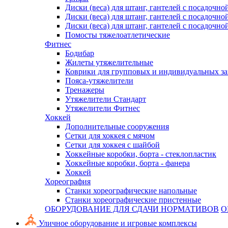
Диски (веса) для штанг, гантелей с посадочно
Диски (веса) для штанг, гантелей с посадочно
Диски (веса) для штанг, гантелей с посадочно
Помосты тяжелоатлетические
Фитнес
Бодибар
Жилеты утяжелительные
Коврики для групповых и индивидуальных з
Пояса-утяжелители
Тренажеры
Утяжелители Стандарт
Утяжелители Фитнес
Хоккей
Дополнительные сооружения
Сетки для хоккея с мячом
Сетки для хоккея с шайбой
Хоккейные коробки, борта - стеклопластик
Хоккейные коробки, борта - фанера
Хоккей
Хореография
Станки хореографические напольные
Станки хореографические пристенные
ОБОРУДОВАНИЕ ДЛЯ СДАЧИ НОРМАТИВОВ
О
Уличное оборудование и игровые комплексы