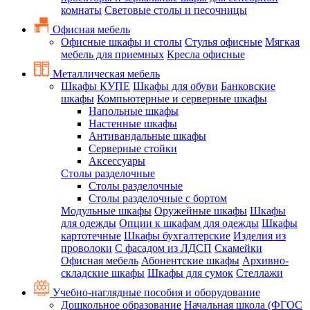
комнаты
Световые столы и песочницы
Офисная мебель
Офисные шкафы и столы
Стулья офисные
Мягкая
мебель для приемных
Кресла офисные
Металлическая мебель
Шкафы КУПЕ
Шкафы для обуви
Банковские
шкафы
Компьютерные и серверные шкафы
Напольные шкафы
Настенные шкафы
Антивандальные шкафы
Серверные стойки
Аксессуары
Столы разделочные
Столы разделочные
Столы разделочные с бортом
Модульные шкафы
Оружейные шкафы
Шкафы
для одежды
Опции к шкафам для одежды
Шкафы
картотечные
Шкафы бухгалтерские
Изделия из
проволоки
С фасадом из ЛДСП
Скамейки
Офисная мебель
Абонентские шкафы
Архивно-
складские шкафы
Шкафы для сумок
Стеллажи
Учебно-наглядные пособия и оборудование
Дошкольное образование
Начальная школа (ФГОС