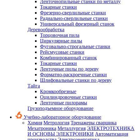
Ленточнопильные станки по металлу
Токарные станки
Фрезерно-сверлильные станки
Радиально-сверлильные станки
Универсальный фрезерный станок
Деревообработка
Торцовочная пила
Циркулярные пилы
Фуговально-строгальные станки
Рейсмусовые станки
Комбинированный станок
Токарные станки
Ленточные пилы по дереву
Форматно-раскроечные станки
Шлифовальные станки по дереву
Тайга
Кромкообрезные
Оцилиндровочные станки
Ленточные пилорамы
Грузоподъемное оборудование
Учебно-лабораторное оборудование
Химия
Метрология
Тренажеры сварщика
Мехатроника
Металлургия
ЭЛЕКТРОТЕХНИКА
И ОСНОВЫ ЭЛЕКТРОНИКИ
Автоматизация
производства
Электроэнергетика