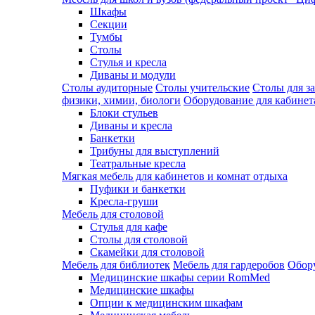
Шкафы
Секции
Тумбы
Столы
Стулья и кресла
Диваны и модули
Столы аудиторные
Столы учительские
Столы для з
физики, химии, биологи
Оборудование для кабинета
Блоки стульев
Диваны и кресла
Банкетки
Трибуны для выступлений
Театральные кресла
Мягкая мебель для кабинетов и комнат отдыха
Пуфики и банкетки
Кресла-груши
Мебель для столовой
Cтулья для кафе
Cтолы для столовой
Скамейки для столовой
Мебель для библиотек
Мебель для гардеробов
Обору
Медицинские шкафы серии RomMed
Медицинские шкафы
Опции к медицинским шкафам