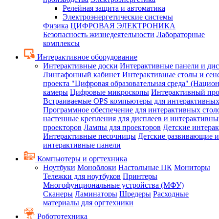
Релейная защита и автоматика
Электроэнергетические системы
Физика
ЦИФРОВАЯ ЭЛЕКТРОНИКА
Безопасность жизнедеятельности
Лабораторные
комплексы
Интерактивное оборудование
Интерактивные доски
Интерактивные панели и ди
Лингафонный кабинет
Интерактивные столы и сен
проекта "Цифровая образовательная среда" (Нацио
камеры
Цифровые микроскопы
Интерактивный про
Встраиваемые OPS компьютеры для интерактивных
Программное обеспечение для интерактивных стол
настенные крепления для дисплеев и интерактивны
проекторов
Лампы для проекторов
Детские интера
Интерактивные песочницы
Детские развивающие и
интерактивные панели
Компьютеры и оргтехника
Ноутбуки
Моноблоки
Настольные ПК
Мониторы
Тележки для ноутбуков
Принтеры
Многофунциональные устройства (МФУ)
Сканеры
Ламинаторы
Шредеры
Расходные
материалы для оргтехники
Робототехника