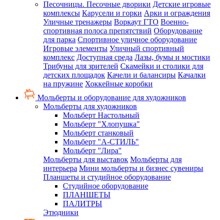
Песочницы. Песочные дворики
Детские игровые
комплексы
Карусели и горки
Арки и ограждения
Уличные тренажеры
Воркаут ГТО
Военно-
спортивная полоса препятствий
Оборудование
для парка
Спортивное уличное оборудование
Игровые элементы
Уличный спортивный
комплекс
Доступная среда
Лазы, бумы и мостики
Трибуны для зрителей
Скамейки и столики для
детских площадок
Качели и балансиры
Качалки
на пружине
Хоккейные коробки
Мольберты и оборудование для художников
Мольберты для художников
Мольберт Настольный
Мольберт "Хлопушка"
Мольберт станковый
Мольберт "А-СТИЛЬ"
Мольберт "Лира"
Мольберты для выставок
Мольберты для
интерьера
Мини мольберты и бизнес сувениры
Планшеты и студийное оборудование
Студийное оборудование
ПЛАНШЕТЫ
ПАЛИТРЫ
Этюдники