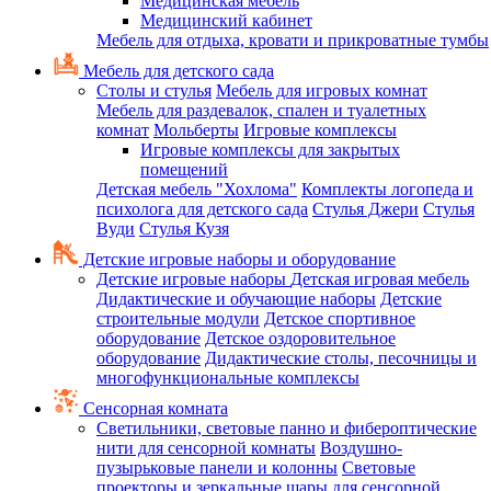
Медицинская мебель
Медицинский кабинет
Мебель для отдыха, кровати и прикроватные тумбы
Мебель для детского сада
Столы и стулья
Мебель для игровых комнат
Мебель для раздевалок, спален и туалетных
комнат
Мольберты
Игровые комплексы
Игровые комплексы для закрытых
помещений
Детская мебель "Хохлома"
Комплекты логопеда и
психолога для детского сада
Стулья Джери
Стулья
Вуди
Стулья Кузя
Детские игровые наборы и оборудование
Детские игровые наборы
Детская игровая мебель
Дидактические и обучающие наборы
Детские
строительные модули
Детское спортивное
оборудование
Детское оздоровительное
оборудование
Дидактические столы, песочницы и
многофункциональные комплексы
Сенсорная комната
Светильники, световые панно и фибероптические
нити для сенсорной комнаты
Воздушно-
пузырьковые панели и колонны
Световые
проекторы и зеркальные шары для сенсорной