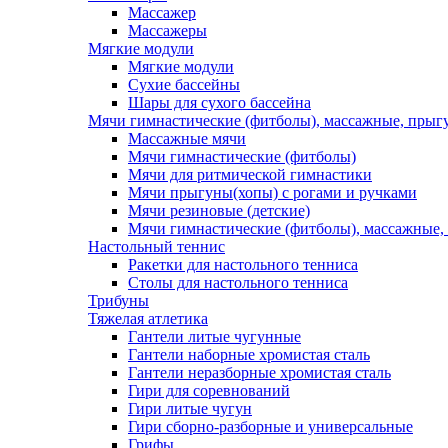
Массажер
Массажеры
Мягкие модули
Мягкие модули
Сухие бассейны
Шары для сухого бассейна
Мячи гимнастические (фитболы), массажные, прыгу
Массажные мячи
Мячи гимнастические (фитболы)
Мячи для ритмической гимнастики
Мячи прыгуны(хопы) с рогами и ручками
Мячи резиновые (детские)
Мячи гимнастические (фитболы), массажные,
Настольный теннис
Ракетки для настольного тенниса
Столы для настольного тенниса
Трибуны
Тяжелая атлетика
Гантели литые чугунные
Гантели наборные хромистая сталь
Гантели неразборные хромистая сталь
Гири для соревнований
Гири литые чугун
Гири сборно-разборные и универсальные
Грифы