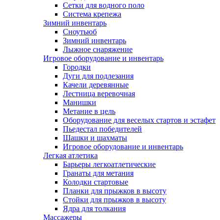
Сетки для водного поло
Система крепежа
Зимний инвентарь
Сноутьюб
Зимний инвентарь
Лыжное снаряжение
Игровое оборудование и инвентарь
Городки
Дуги для подлезания
Качели деревянные
Лестница веревочная
Манишки
Метание в цель
Оборудование для веселых стартов и эстафет
Пьедестал победителей
Шашки и шахматы
Игровое оборудование и инвентарь
Легкая атлетика
Барьеры легкоатлетические
Гранаты для метания
Колодки стартовые
Планки для прыжков в высоту
Стойки для прыжков в высоту
Ядра для толкания
Массажеры