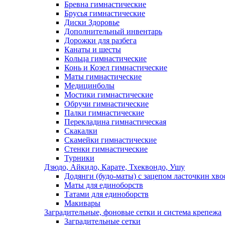
Бревна гимнастические
Брусья гимнастические
Диски Здоровье
Дополнительный инвентарь
Дорожки для разбега
Канаты и шесты
Кольца гимнастические
Конь и Козел гимнастические
Маты гимнастические
Медицинболы
Мостики гимнастические
Обручи гимнастические
Палки гимнастические
Перекладина гимнастическая
Скакалки
Скамейки гимнастические
Стенки гимнастические
Турники
Дзюдо, Айкидо, Карате, Тхеквондо, Ушу
Додянги (будо-маты) с зацепом ласточкин хво
Маты для единоборств
Татами для единоборств
Макивары
Заградительные, фоновые сетки и система крепежа
Заградительные сетки