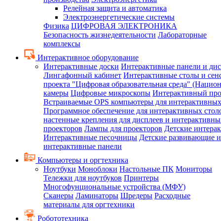
Релейная защита и автоматика
Электроэнергетические системы
Физика
ЦИФРОВАЯ ЭЛЕКТРОНИКА
Безопасность жизнедеятельности
Лабораторные
комплексы
Интерактивное оборудование
Интерактивные доски
Интерактивные панели и ди
Лингафонный кабинет
Интерактивные столы и сен
проекта "Цифровая образовательная среда" (Нацио
камеры
Цифровые микроскопы
Интерактивный про
Встраиваемые OPS компьютеры для интерактивных
Программное обеспечение для интерактивных стол
настенные крепления для дисплеев и интерактивны
проекторов
Лампы для проекторов
Детские интера
Интерактивные песочницы
Детские развивающие и
интерактивные панели
Компьютеры и оргтехника
Ноутбуки
Моноблоки
Настольные ПК
Мониторы
Тележки для ноутбуков
Принтеры
Многофунциональные устройства (МФУ)
Сканеры
Ламинаторы
Шредеры
Расходные
материалы для оргтехники
Робототехника