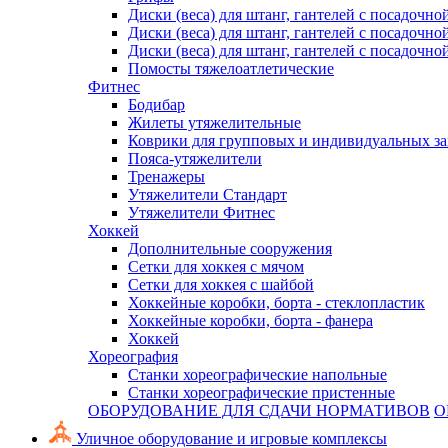
Диски (веса) для штанг, гантелей с посадочно
Диски (веса) для штанг, гантелей с посадочно
Диски (веса) для штанг, гантелей с посадочно
Помосты тяжелоатлетические
Фитнес
Бодибар
Жилеты утяжелительные
Коврики для групповых и индивидуальных з
Пояса-утяжелители
Тренажеры
Утяжелители Стандарт
Утяжелители Фитнес
Хоккей
Дополнительные сооружения
Сетки для хоккея с мячом
Сетки для хоккея с шайбой
Хоккейные коробки, борта - стеклопластик
Хоккейные коробки, борта - фанера
Хоккей
Хореография
Станки хореографические напольные
Станки хореографические пристенные
ОБОРУДОВАНИЕ ДЛЯ СДАЧИ НОРМАТИВОВ
О
Уличное оборудование и игровые комплексы