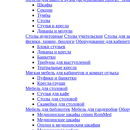
Шкафы
Секции
Тумбы
Столы
Стулья и кресла
Диваны и модули
Столы аудиторные
Столы учительские
Столы для з
физики, химии, биологи
Оборудование для кабинета
Блоки стульев
Диваны и кресла
Банкетки
Трибуны для выступлений
Театральные кресла
Мягкая мебель для кабинетов и комнат отдыха
Пуфики и банкетки
Кресла-груши
Мебель для столовой
Cтулья для кафе
Cтолы для столовой
Скамейки для столовой
Мебель для библиотек
Мебель для гардеробов
Обору
Медицинские шкафы серии RomMed
Медицинские шкафы
Опции к медицинским шкафам