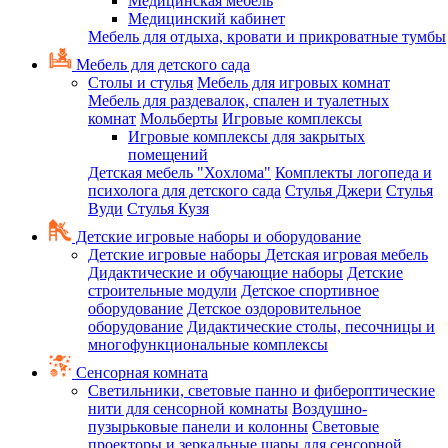
Медицинская мебель
Медицинский кабинет
Мебель для отдыха, кровати и прикроватные тумбы
Мебель для детского сада
Столы и стулья
Мебель для игровых комнат
Мебель для раздевалок, спален и туалетных
комнат
Мольберты
Игровые комплексы
Игровые комплексы для закрытых
помещений
Детская мебель "Хохлома"
Комплекты логопеда и
психолога для детского сада
Стулья Джери
Стулья
Вуди
Стулья Кузя
Детские игровые наборы и оборудование
Детские игровые наборы
Детская игровая мебель
Дидактические и обучающие наборы
Детские
строительные модули
Детское спортивное
оборудование
Детское оздоровительное
оборудование
Дидактические столы, песочницы и
многофункциональные комплексы
Сенсорная комната
Светильники, световые панно и фибероптические
нити для сенсорной комнаты
Воздушно-
пузырьковые панели и колонны
Световые
проекторы и зеркальные шары для сенсорной