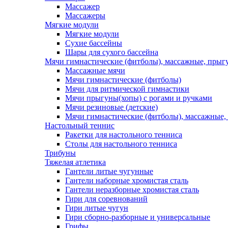
Массажер
Массажеры
Мягкие модули
Мягкие модули
Сухие бассейны
Шары для сухого бассейна
Мячи гимнастические (фитболы), массажные, прыгу
Массажные мячи
Мячи гимнастические (фитболы)
Мячи для ритмической гимнастики
Мячи прыгуны(хопы) с рогами и ручками
Мячи резиновые (детские)
Мячи гимнастические (фитболы), массажные,
Настольный теннис
Ракетки для настольного тенниса
Столы для настольного тенниса
Трибуны
Тяжелая атлетика
Гантели литые чугунные
Гантели наборные хромистая сталь
Гантели неразборные хромистая сталь
Гири для соревнований
Гири литые чугун
Гири сборно-разборные и универсальные
Грифы