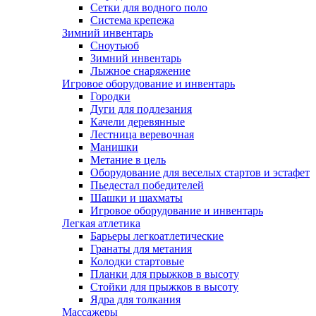
Сетки для водного поло
Система крепежа
Зимний инвентарь
Сноутьюб
Зимний инвентарь
Лыжное снаряжение
Игровое оборудование и инвентарь
Городки
Дуги для подлезания
Качели деревянные
Лестница веревочная
Манишки
Метание в цель
Оборудование для веселых стартов и эстафет
Пьедестал победителей
Шашки и шахматы
Игровое оборудование и инвентарь
Легкая атлетика
Барьеры легкоатлетические
Гранаты для метания
Колодки стартовые
Планки для прыжков в высоту
Стойки для прыжков в высоту
Ядра для толкания
Массажеры