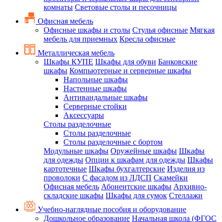
комнаты
Световые столы и песочницы
Офисная мебель
Офисные шкафы и столы
Стулья офисные
Мягкая
мебель для приемных
Кресла офисные
Металлическая мебель
Шкафы КУПЕ
Шкафы для обуви
Банковские
шкафы
Компьютерные и серверные шкафы
Напольные шкафы
Настенные шкафы
Антивандальные шкафы
Серверные стойки
Аксессуары
Столы разделочные
Столы разделочные
Столы разделочные с бортом
Модульные шкафы
Оружейные шкафы
Шкафы
для одежды
Опции к шкафам для одежды
Шкафы
картотечные
Шкафы бухгалтерские
Изделия из
проволоки
С фасадом из ЛДСП
Скамейки
Офисная мебель
Абонентские шкафы
Архивно-
складские шкафы
Шкафы для сумок
Стеллажи
Учебно-наглядные пособия и оборудование
Дошкольное образование
Начальная школа (ФГОС