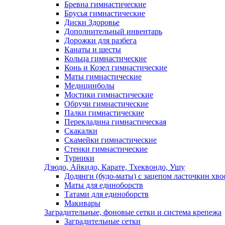
Бревна гимнастические
Брусья гимнастические
Диски Здоровье
Дополнительный инвентарь
Дорожки для разбега
Канаты и шесты
Кольца гимнастические
Конь и Козел гимнастические
Маты гимнастические
Медицинболы
Мостики гимнастические
Обручи гимнастические
Палки гимнастические
Перекладина гимнастическая
Скакалки
Скамейки гимнастические
Стенки гимнастические
Турники
Дзюдо, Айкидо, Карате, Тхеквондо, Ушу
Додянги (будо-маты) с зацепом ласточкин хво
Маты для единоборств
Татами для единоборств
Макивары
Заградительные, фоновые сетки и система крепежа
Заградительные сетки