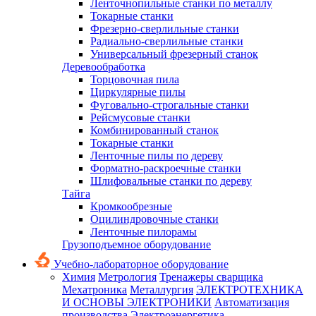
Ленточнопильные станки по металлу
Токарные станки
Фрезерно-сверлильные станки
Радиально-сверлильные станки
Универсальный фрезерный станок
Деревообработка
Торцовочная пила
Циркулярные пилы
Фуговально-строгальные станки
Рейсмусовые станки
Комбинированный станок
Токарные станки
Ленточные пилы по дереву
Форматно-раскроечные станки
Шлифовальные станки по дереву
Тайга
Кромкообрезные
Оцилиндровочные станки
Ленточные пилорамы
Грузоподъемное оборудование
Учебно-лабораторное оборудование
Химия
Метрология
Тренажеры сварщика
Мехатроника
Металлургия
ЭЛЕКТРОТЕХНИКА
И ОСНОВЫ ЭЛЕКТРОНИКИ
Автоматизация
производства
Электроэнергетика