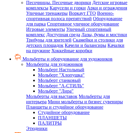
Песочницы. Песочные дворики
Детские игровые
комплексы
Карусели и горки
Арки и ограждения
Уличные тренажеры
Воркаут ГТО
Военно-
спортивная полоса препятствий
Оборудование
для парка
Спортивное уличное оборудование
Игровые элементы
Уличный спортивный
комплекс
Доступная среда
Лазы, бумы и мостики
Трибуны для зрителей
Скамейки и столики для
детских площадок
Качели и балансиры
Качалки
на пружине
Хоккейные коробки
Мольберты и оборудование для художников
Мольберты для художников
Мольберт Настольный
Мольберт "Хлопушка"
Мольберт станковый
Мольберт "А-СТИЛЬ"
Мольберт "Лира"
Мольберты для выставок
Мольберты для
интерьера
Мини мольберты и бизнес сувениры
Планшеты и студийное оборудование
Студийное оборудование
ПЛАНШЕТЫ
ПАЛИТРЫ
Этюдники