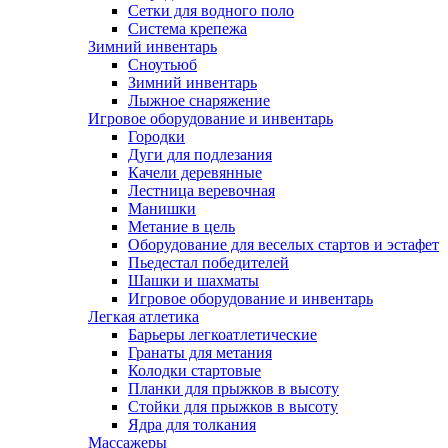
Сетки для водного поло
Система крепежа
Зимний инвентарь
Сноутьюб
Зимний инвентарь
Лыжное снаряжение
Игровое оборудование и инвентарь
Городки
Дуги для подлезания
Качели деревянные
Лестница веревочная
Манишки
Метание в цель
Оборудование для веселых стартов и эстафет
Пьедестал победителей
Шашки и шахматы
Игровое оборудование и инвентарь
Легкая атлетика
Барьеры легкоатлетические
Гранаты для метания
Колодки стартовые
Планки для прыжков в высоту
Стойки для прыжков в высоту
Ядра для толкания
Массажеры