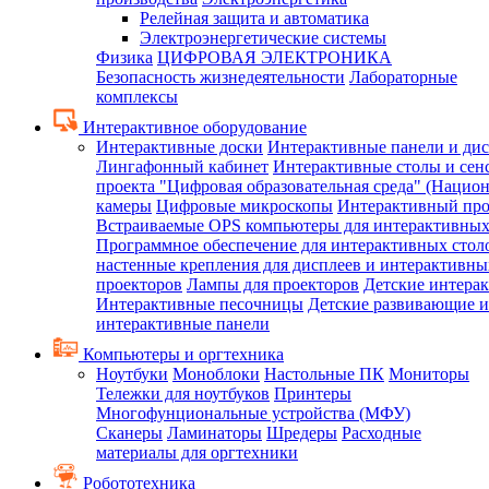
Релейная защита и автоматика
Электроэнергетические системы
Физика
ЦИФРОВАЯ ЭЛЕКТРОНИКА
Безопасность жизнедеятельности
Лабораторные
комплексы
Интерактивное оборудование
Интерактивные доски
Интерактивные панели и ди
Лингафонный кабинет
Интерактивные столы и сен
проекта "Цифровая образовательная среда" (Нацио
камеры
Цифровые микроскопы
Интерактивный про
Встраиваемые OPS компьютеры для интерактивных
Программное обеспечение для интерактивных стол
настенные крепления для дисплеев и интерактивны
проекторов
Лампы для проекторов
Детские интера
Интерактивные песочницы
Детские развивающие и
интерактивные панели
Компьютеры и оргтехника
Ноутбуки
Моноблоки
Настольные ПК
Мониторы
Тележки для ноутбуков
Принтеры
Многофунциональные устройства (МФУ)
Сканеры
Ламинаторы
Шредеры
Расходные
материалы для оргтехники
Робототехника