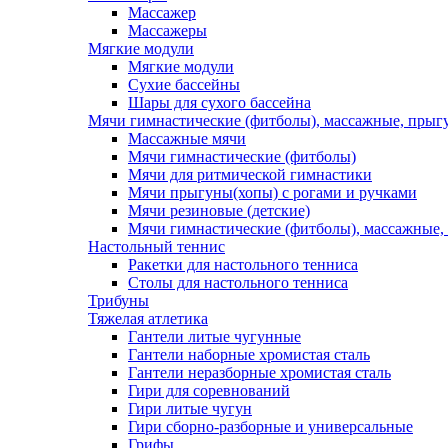
Массажер
Массажеры
Мягкие модули
Мягкие модули
Сухие бассейны
Шары для сухого бассейна
Мячи гимнастические (фитболы), массажные, прыгу
Массажные мячи
Мячи гимнастические (фитболы)
Мячи для ритмической гимнастики
Мячи прыгуны(хопы) с рогами и ручками
Мячи резиновые (детские)
Мячи гимнастические (фитболы), массажные,
Настольный теннис
Ракетки для настольного тенниса
Столы для настольного тенниса
Трибуны
Тяжелая атлетика
Гантели литые чугунные
Гантели наборные хромистая сталь
Гантели неразборные хромистая сталь
Гири для соревнований
Гири литые чугун
Гири сборно-разборные и универсальные
Грифы