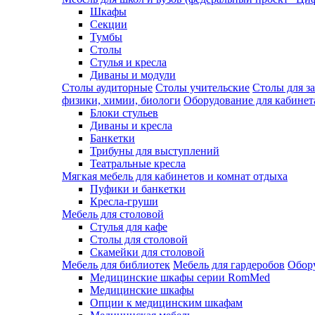
Шкафы
Секции
Тумбы
Столы
Стулья и кресла
Диваны и модули
Столы аудиторные
Столы учительские
Столы для з
физики, химии, биологи
Оборудование для кабинета
Блоки стульев
Диваны и кресла
Банкетки
Трибуны для выступлений
Театральные кресла
Мягкая мебель для кабинетов и комнат отдыха
Пуфики и банкетки
Кресла-груши
Мебель для столовой
Cтулья для кафе
Cтолы для столовой
Скамейки для столовой
Мебель для библиотек
Мебель для гардеробов
Обору
Медицинские шкафы серии RomMed
Медицинские шкафы
Опции к медицинским шкафам