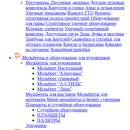
Песочницы. Песочные дворики
Детские игровые
комплексы
Карусели и горки
Арки и ограждения
Уличные тренажеры
Воркаут ГТО
Военно-
спортивная полоса препятствий
Оборудование
для парка
Спортивное уличное оборудование
Игровые элементы
Уличный спортивный
комплекс
Доступная среда
Лазы, бумы и мостики
Трибуны для зрителей
Скамейки и столики для
детских площадок
Качели и балансиры
Качалки
на пружине
Хоккейные коробки
Мольберты и оборудование для художников
Мольберты для художников
Мольберт Настольный
Мольберт "Хлопушка"
Мольберт станковый
Мольберт "А-СТИЛЬ"
Мольберт "Лира"
Мольберты для выставок
Мольберты для
интерьера
Мини мольберты и бизнес сувениры
Планшеты и студийное оборудование
Студийное оборудование
ПЛАНШЕТЫ
ПАЛИТРЫ
Этюдники