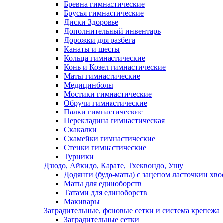
Бревна гимнастические
Брусья гимнастические
Диски Здоровье
Дополнительный инвентарь
Дорожки для разбега
Канаты и шесты
Кольца гимнастические
Конь и Козел гимнастические
Маты гимнастические
Медицинболы
Мостики гимнастические
Обручи гимнастические
Палки гимнастические
Перекладина гимнастическая
Скакалки
Скамейки гимнастические
Стенки гимнастические
Турники
Дзюдо, Айкидо, Карате, Тхеквондо, Ушу
Додянги (будо-маты) с зацепом ласточкин хво
Маты для единоборств
Татами для единоборств
Макивары
Заградительные, фоновые сетки и система крепежа
Заградительные сетки