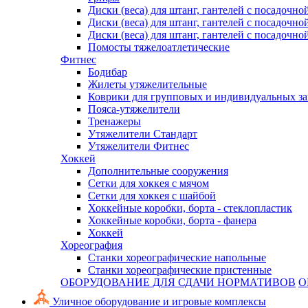
Диски (веса) для штанг, гантелей с посадочно
Диски (веса) для штанг, гантелей с посадочно
Диски (веса) для штанг, гантелей с посадочно
Помосты тяжелоатлетические
Фитнес
Бодибар
Жилеты утяжелительные
Коврики для групповых и индивидуальных з
Пояса-утяжелители
Тренажеры
Утяжелители Стандарт
Утяжелители Фитнес
Хоккей
Дополнительные сооружения
Сетки для хоккея с мячом
Сетки для хоккея с шайбой
Хоккейные коробки, борта - стеклопластик
Хоккейные коробки, борта - фанера
Хоккей
Хореография
Станки хореографические напольные
Станки хореографические пристенные
ОБОРУДОВАНИЕ ДЛЯ СДАЧИ НОРМАТИВОВ
О
Уличное оборудование и игровые комплексы