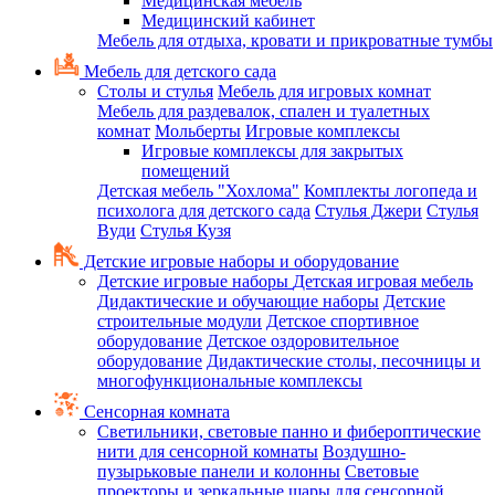
Медицинская мебель
Медицинский кабинет
Мебель для отдыха, кровати и прикроватные тумбы
Мебель для детского сада
Столы и стулья
Мебель для игровых комнат
Мебель для раздевалок, спален и туалетных
комнат
Мольберты
Игровые комплексы
Игровые комплексы для закрытых
помещений
Детская мебель "Хохлома"
Комплекты логопеда и
психолога для детского сада
Стулья Джери
Стулья
Вуди
Стулья Кузя
Детские игровые наборы и оборудование
Детские игровые наборы
Детская игровая мебель
Дидактические и обучающие наборы
Детские
строительные модули
Детское спортивное
оборудование
Детское оздоровительное
оборудование
Дидактические столы, песочницы и
многофункциональные комплексы
Сенсорная комната
Светильники, световые панно и фибероптические
нити для сенсорной комнаты
Воздушно-
пузырьковые панели и колонны
Световые
проекторы и зеркальные шары для сенсорной