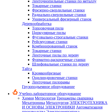
Ленточнопильные станки по металлу
Токарные станки
Фрезерно-сверлильные станки
Радиально-сверлильные станки
Универсальный фрезерный станок
Деревообработка
Торцовочная пила
Циркулярные пилы
Фуговально-строгальные станки
Рейсмусовые станки
Комбинированный станок
Токарные станки
Ленточные пилы по дереву
Форматно-раскроечные станки
Шлифовальные станки по дереву
Тайга
Кромкообрезные
Оцилиндровочные станки
Ленточные пилорамы
Грузоподъемное оборудование
Учебно-лабораторное оборудование
Химия
Метрология
Тренажеры сварщика
Мехатроника
Металлургия
ЭЛЕКТРОТЕХНИКА
И ОСНОВЫ ЭЛЕКТРОНИКИ
Автоматизация
производства
Электроэнергетика