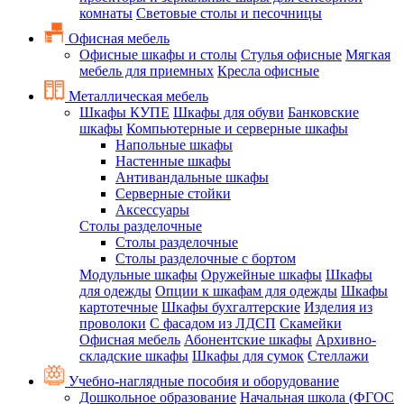
комнаты
Световые столы и песочницы
Офисная мебель
Офисные шкафы и столы
Стулья офисные
Мягкая
мебель для приемных
Кресла офисные
Металлическая мебель
Шкафы КУПЕ
Шкафы для обуви
Банковские
шкафы
Компьютерные и серверные шкафы
Напольные шкафы
Настенные шкафы
Антивандальные шкафы
Серверные стойки
Аксессуары
Столы разделочные
Столы разделочные
Столы разделочные с бортом
Модульные шкафы
Оружейные шкафы
Шкафы
для одежды
Опции к шкафам для одежды
Шкафы
картотечные
Шкафы бухгалтерские
Изделия из
проволоки
С фасадом из ЛДСП
Скамейки
Офисная мебель
Абонентские шкафы
Архивно-
складские шкафы
Шкафы для сумок
Стеллажи
Учебно-наглядные пособия и оборудование
Дошкольное образование
Начальная школа (ФГОС