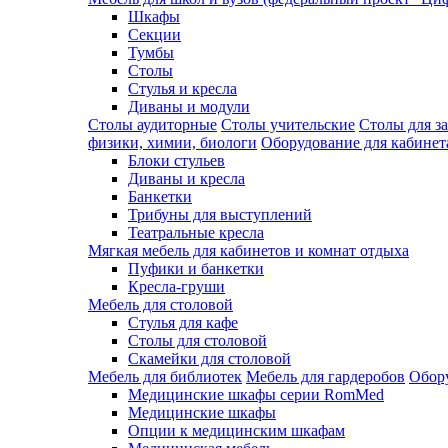
Шкафы
Секции
Тумбы
Столы
Стулья и кресла
Диваны и модули
Столы аудиторные
Столы учительские
Столы для з
физики, химии, биологи
Оборудование для кабинета
Блоки стульев
Диваны и кресла
Банкетки
Трибуны для выступлений
Театральные кресла
Мягкая мебель для кабинетов и комнат отдыха
Пуфики и банкетки
Кресла-груши
Мебель для столовой
Cтулья для кафе
Cтолы для столовой
Скамейки для столовой
Мебель для библиотек
Мебель для гардеробов
Обору
Медицинские шкафы серии RomMed
Медицинские шкафы
Опции к медицинским шкафам