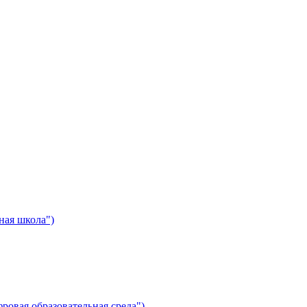
ная школа")
ровая образовательная среда")