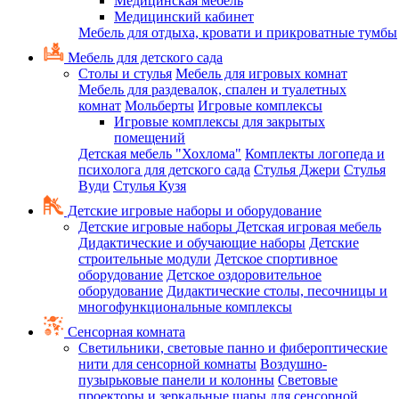
Медицинская мебель
Медицинский кабинет
Мебель для отдыха, кровати и прикроватные тумбы
Мебель для детского сада
Столы и стулья
Мебель для игровых комнат
Мебель для раздевалок, спален и туалетных
комнат
Мольберты
Игровые комплексы
Игровые комплексы для закрытых
помещений
Детская мебель "Хохлома"
Комплекты логопеда и
психолога для детского сада
Стулья Джери
Стулья
Вуди
Стулья Кузя
Детские игровые наборы и оборудование
Детские игровые наборы
Детская игровая мебель
Дидактические и обучающие наборы
Детские
строительные модули
Детское спортивное
оборудование
Детское оздоровительное
оборудование
Дидактические столы, песочницы и
многофункциональные комплексы
Сенсорная комната
Светильники, световые панно и фибероптические
нити для сенсорной комнаты
Воздушно-
пузырьковые панели и колонны
Световые
проекторы и зеркальные шары для сенсорной