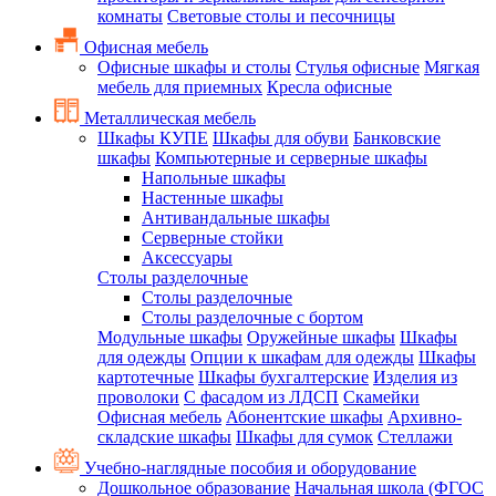
комнаты
Световые столы и песочницы
Офисная мебель
Офисные шкафы и столы
Стулья офисные
Мягкая
мебель для приемных
Кресла офисные
Металлическая мебель
Шкафы КУПЕ
Шкафы для обуви
Банковские
шкафы
Компьютерные и серверные шкафы
Напольные шкафы
Настенные шкафы
Антивандальные шкафы
Серверные стойки
Аксессуары
Столы разделочные
Столы разделочные
Столы разделочные с бортом
Модульные шкафы
Оружейные шкафы
Шкафы
для одежды
Опции к шкафам для одежды
Шкафы
картотечные
Шкафы бухгалтерские
Изделия из
проволоки
С фасадом из ЛДСП
Скамейки
Офисная мебель
Абонентские шкафы
Архивно-
складские шкафы
Шкафы для сумок
Стеллажи
Учебно-наглядные пособия и оборудование
Дошкольное образование
Начальная школа (ФГОС