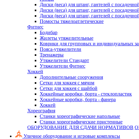
Диски (веса) для штанг, гантелей с посадочно
Диски (веса) для штанг, гантелей с посадочно
Диски (веса) для штанг, гантелей с посадочно
Помосты тяжелоатлетические
Фитнес
Бодибар
Жилеты утяжелительные
Коврики для групповых и индивидуальных з
Пояса-утяжелители
Тренажеры
Утяжелители Стандарт
Утяжелители Фитнес
Хоккей
Дополнительные сооружения
Сетки для хоккея с мячом
Сетки для хоккея с шайбой
Хоккейные коробки, борта - стеклопластик
Хоккейные коробки, борта - фанера
Хоккей
Хореография
Станки хореографические напольные
Станки хореографические пристенные
ОБОРУДОВАНИЕ ДЛЯ СДАЧИ НОРМАТИВОВ
О
Уличное оборудование и игровые комплексы