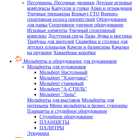
Песочницы. Песочные дворики
Детские игровые
комплексы
Карусели и горки
Арки и ограждения
Уличные тренажеры
Воркаут ГТО
Военно-
спортивная полоса препятствий
Оборудование
для парка
Спортивное уличное оборудование
Игровые элементы
Уличный спортивный
комплекс
Доступная среда
Лазы, бумы и мостики
Трибуны для зрителей
Скамейки и столики для
детских площадок
Качели и балансиры
Качалки
на пружине
Хоккейные коробки
Мольберты и оборудование для художников
Мольберты для художников
Мольберт Настольный
Мольберт "Хлопушка"
Мольберт станковый
Мольберт "А-СТИЛЬ"
Мольберт "Лира"
Мольберты для выставок
Мольберты для
интерьера
Мини мольберты и бизнес сувениры
Планшеты и студийное оборудование
Студийное оборудование
ПЛАНШЕТЫ
ПАЛИТРЫ
Этюдники