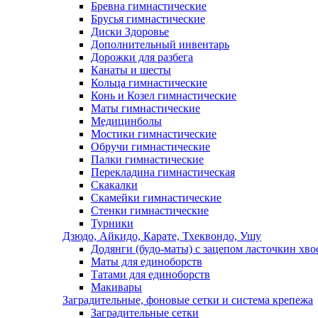
Бревна гимнастические
Брусья гимнастические
Диски Здоровье
Дополнительный инвентарь
Дорожки для разбега
Канаты и шесты
Кольца гимнастические
Конь и Козел гимнастические
Маты гимнастические
Медицинболы
Мостики гимнастические
Обручи гимнастические
Палки гимнастические
Перекладина гимнастическая
Скакалки
Скамейки гимнастические
Стенки гимнастические
Турники
Дзюдо, Айкидо, Карате, Тхеквондо, Ушу
Додянги (будо-маты) с зацепом ласточкин хво
Маты для единоборств
Татами для единоборств
Макивары
Заградительные, фоновые сетки и система крепежа
Заградительные сетки