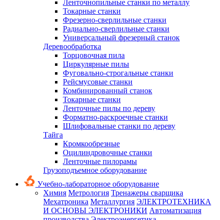
Ленточнопильные станки по металлу
Токарные станки
Фрезерно-сверлильные станки
Радиально-сверлильные станки
Универсальный фрезерный станок
Деревообработка
Торцовочная пила
Циркулярные пилы
Фуговально-строгальные станки
Рейсмусовые станки
Комбинированный станок
Токарные станки
Ленточные пилы по дереву
Форматно-раскроечные станки
Шлифовальные станки по дереву
Тайга
Кромкообрезные
Оцилиндровочные станки
Ленточные пилорамы
Грузоподъемное оборудование
Учебно-лабораторное оборудование
Химия
Метрология
Тренажеры сварщика
Мехатроника
Металлургия
ЭЛЕКТРОТЕХНИКА
И ОСНОВЫ ЭЛЕКТРОНИКИ
Автоматизация
производства
Электроэнергетика