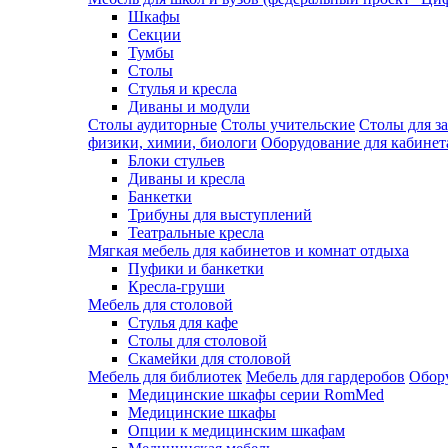
Шкафы
Секции
Тумбы
Столы
Стулья и кресла
Диваны и модули
Столы аудиторные
Столы учительские
Столы для з
физики, химии, биологи
Оборудование для кабинета
Блоки стульев
Диваны и кресла
Банкетки
Трибуны для выступлений
Театральные кресла
Мягкая мебель для кабинетов и комнат отдыха
Пуфики и банкетки
Кресла-груши
Мебель для столовой
Cтулья для кафе
Cтолы для столовой
Скамейки для столовой
Мебель для библиотек
Мебель для гардеробов
Обору
Медицинские шкафы серии RomMed
Медицинские шкафы
Опции к медицинским шкафам