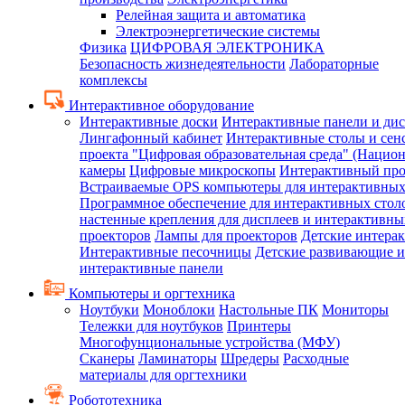
Релейная защита и автоматика
Электроэнергетические системы
Физика
ЦИФРОВАЯ ЭЛЕКТРОНИКА
Безопасность жизнедеятельности
Лабораторные
комплексы
Интерактивное оборудование
Интерактивные доски
Интерактивные панели и ди
Лингафонный кабинет
Интерактивные столы и сен
проекта "Цифровая образовательная среда" (Нацио
камеры
Цифровые микроскопы
Интерактивный про
Встраиваемые OPS компьютеры для интерактивных
Программное обеспечение для интерактивных стол
настенные крепления для дисплеев и интерактивны
проекторов
Лампы для проекторов
Детские интера
Интерактивные песочницы
Детские развивающие и
интерактивные панели
Компьютеры и оргтехника
Ноутбуки
Моноблоки
Настольные ПК
Мониторы
Тележки для ноутбуков
Принтеры
Многофунциональные устройства (МФУ)
Сканеры
Ламинаторы
Шредеры
Расходные
материалы для оргтехники
Робототехника