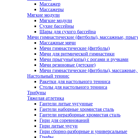
Массажер
Массажеры
Мягкие модули
Мягкие модули
Сухие бассейны
Шары для сухого бассейна
Мячи гимнастические (фитболы), массажные, прыгу
Массажные мячи
Мячи гимнастические (фитболы)
Мячи для ритмической гимнастики
Мячи прыгуны(хопы) с рогами и ручками
Мячи резиновые (детские)
Мячи гимнастические (фитболы), массажные,
Настольный теннис
Ракетки для настольного тенниса
Столы для настольного тенниса
Трибуны
Тяжелая атлетика
Гантели литые чугунные
Гантели наборные хромистая сталь
Гантели неразборные хромистая сталь
Гири для соревнований
Гири литые чугун
Гири сборно-разборные и универсальные
Грифы