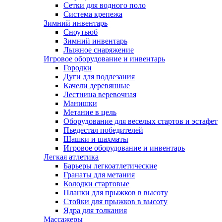
Сетки для водного поло
Система крепежа
Зимний инвентарь
Сноутьюб
Зимний инвентарь
Лыжное снаряжение
Игровое оборудование и инвентарь
Городки
Дуги для подлезания
Качели деревянные
Лестница веревочная
Манишки
Метание в цель
Оборудование для веселых стартов и эстафет
Пьедестал победителей
Шашки и шахматы
Игровое оборудование и инвентарь
Легкая атлетика
Барьеры легкоатлетические
Гранаты для метания
Колодки стартовые
Планки для прыжков в высоту
Стойки для прыжков в высоту
Ядра для толкания
Массажеры