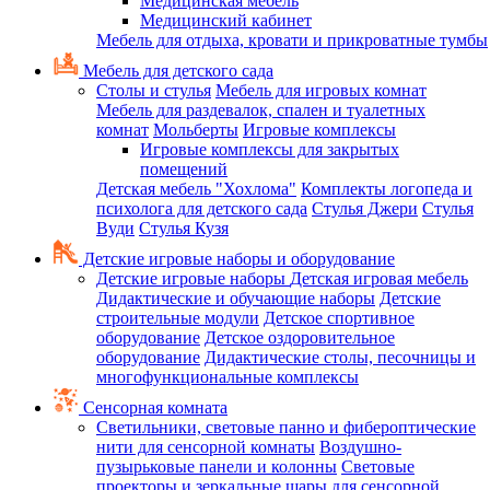
Медицинская мебель
Медицинский кабинет
Мебель для отдыха, кровати и прикроватные тумбы
Мебель для детского сада
Столы и стулья
Мебель для игровых комнат
Мебель для раздевалок, спален и туалетных
комнат
Мольберты
Игровые комплексы
Игровые комплексы для закрытых
помещений
Детская мебель "Хохлома"
Комплекты логопеда и
психолога для детского сада
Стулья Джери
Стулья
Вуди
Стулья Кузя
Детские игровые наборы и оборудование
Детские игровые наборы
Детская игровая мебель
Дидактические и обучающие наборы
Детские
строительные модули
Детское спортивное
оборудование
Детское оздоровительное
оборудование
Дидактические столы, песочницы и
многофункциональные комплексы
Сенсорная комната
Светильники, световые панно и фибероптические
нити для сенсорной комнаты
Воздушно-
пузырьковые панели и колонны
Световые
проекторы и зеркальные шары для сенсорной