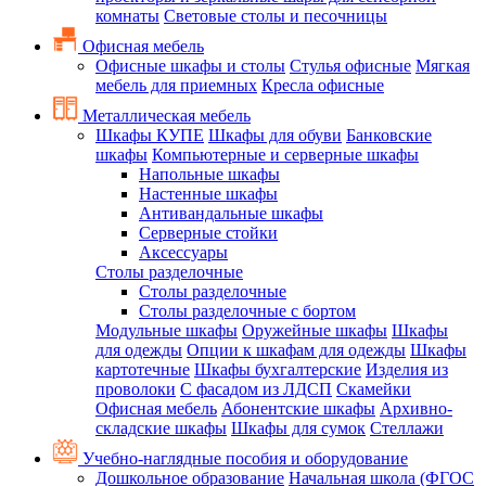
комнаты
Световые столы и песочницы
Офисная мебель
Офисные шкафы и столы
Стулья офисные
Мягкая
мебель для приемных
Кресла офисные
Металлическая мебель
Шкафы КУПЕ
Шкафы для обуви
Банковские
шкафы
Компьютерные и серверные шкафы
Напольные шкафы
Настенные шкафы
Антивандальные шкафы
Серверные стойки
Аксессуары
Столы разделочные
Столы разделочные
Столы разделочные с бортом
Модульные шкафы
Оружейные шкафы
Шкафы
для одежды
Опции к шкафам для одежды
Шкафы
картотечные
Шкафы бухгалтерские
Изделия из
проволоки
С фасадом из ЛДСП
Скамейки
Офисная мебель
Абонентские шкафы
Архивно-
складские шкафы
Шкафы для сумок
Стеллажи
Учебно-наглядные пособия и оборудование
Дошкольное образование
Начальная школа (ФГОС