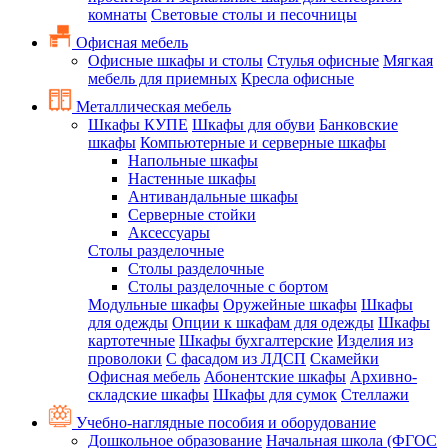
комнаты
Световые столы и песочницы
Офисная мебель
Офисные шкафы и столы
Стулья офисные
Мягкая
мебель для приемных
Кресла офисные
Металлическая мебель
Шкафы КУПЕ
Шкафы для обуви
Банковские
шкафы
Компьютерные и серверные шкафы
Напольные шкафы
Настенные шкафы
Антивандальные шкафы
Серверные стойки
Аксессуары
Столы разделочные
Столы разделочные
Столы разделочные с бортом
Модульные шкафы
Оружейные шкафы
Шкафы
для одежды
Опции к шкафам для одежды
Шкафы
картотечные
Шкафы бухгалтерские
Изделия из
проволоки
С фасадом из ЛДСП
Скамейки
Офисная мебель
Абонентские шкафы
Архивно-
складские шкафы
Шкафы для сумок
Стеллажи
Учебно-наглядные пособия и оборудование
Дошкольное образование
Начальная школа (ФГОС