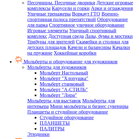
Песочницы. Песочные дворики
Детские игровые
комплексы
Карусели и горки
Арки и ограждения
Уличные тренажеры
Воркаут ГТО
Военно-
спортивная полоса препятствий
Оборудование
для парка
Спортивное уличное оборудование
Игровые элементы
Уличный спортивный
комплекс
Доступная среда
Лазы, бумы и мостики
Трибуны для зрителей
Скамейки и столики для
детских площадок
Качели и балансиры
Качалки
на пружине
Хоккейные коробки
Мольберты и оборудование для художников
Мольберты для художников
Мольберт Настольный
Мольберт "Хлопушка"
Мольберт станковый
Мольберт "А-СТИЛЬ"
Мольберт "Лира"
Мольберты для выставок
Мольберты для
интерьера
Мини мольберты и бизнес сувениры
Планшеты и студийное оборудование
Студийное оборудование
ПЛАНШЕТЫ
ПАЛИТРЫ
Этюдники