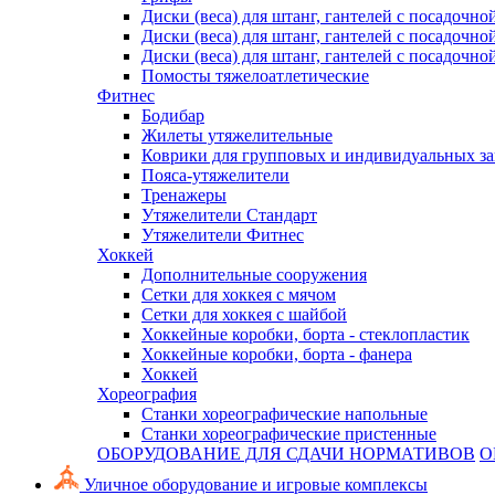
Диски (веса) для штанг, гантелей с посадочно
Диски (веса) для штанг, гантелей с посадочно
Диски (веса) для штанг, гантелей с посадочно
Помосты тяжелоатлетические
Фитнес
Бодибар
Жилеты утяжелительные
Коврики для групповых и индивидуальных з
Пояса-утяжелители
Тренажеры
Утяжелители Стандарт
Утяжелители Фитнес
Хоккей
Дополнительные сооружения
Сетки для хоккея с мячом
Сетки для хоккея с шайбой
Хоккейные коробки, борта - стеклопластик
Хоккейные коробки, борта - фанера
Хоккей
Хореография
Станки хореографические напольные
Станки хореографические пристенные
ОБОРУДОВАНИЕ ДЛЯ СДАЧИ НОРМАТИВОВ
О
Уличное оборудование и игровые комплексы