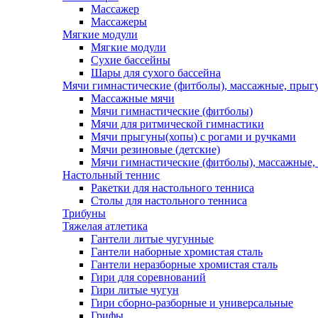
Массажер
Массажеры
Мягкие модули
Мягкие модули
Сухие бассейны
Шары для сухого бассейна
Мячи гимнастические (фитболы), массажные, прыгу
Массажные мячи
Мячи гимнастические (фитболы)
Мячи для ритмической гимнастики
Мячи прыгуны(хопы) с рогами и ручками
Мячи резиновые (детские)
Мячи гимнастические (фитболы), массажные,
Настольный теннис
Ракетки для настольного тенниса
Столы для настольного тенниса
Трибуны
Тяжелая атлетика
Гантели литые чугунные
Гантели наборные хромистая сталь
Гантели неразборные хромистая сталь
Гири для соревнований
Гири литые чугун
Гири сборно-разборные и универсальные
Грифы