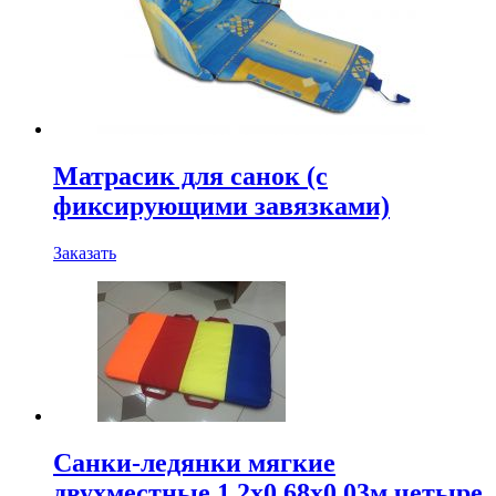
Матрасик для санок (с
фиксирующими завязками)
Заказать
Санки-ледянки мягкие
двухместные 1,2х0,68х0,03м четыре