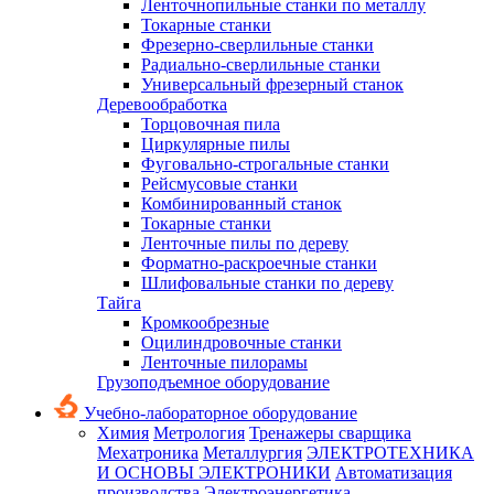
Ленточнопильные станки по металлу
Токарные станки
Фрезерно-сверлильные станки
Радиально-сверлильные станки
Универсальный фрезерный станок
Деревообработка
Торцовочная пила
Циркулярные пилы
Фуговально-строгальные станки
Рейсмусовые станки
Комбинированный станок
Токарные станки
Ленточные пилы по дереву
Форматно-раскроечные станки
Шлифовальные станки по дереву
Тайга
Кромкообрезные
Оцилиндровочные станки
Ленточные пилорамы
Грузоподъемное оборудование
Учебно-лабораторное оборудование
Химия
Метрология
Тренажеры сварщика
Мехатроника
Металлургия
ЭЛЕКТРОТЕХНИКА
И ОСНОВЫ ЭЛЕКТРОНИКИ
Автоматизация
производства
Электроэнергетика