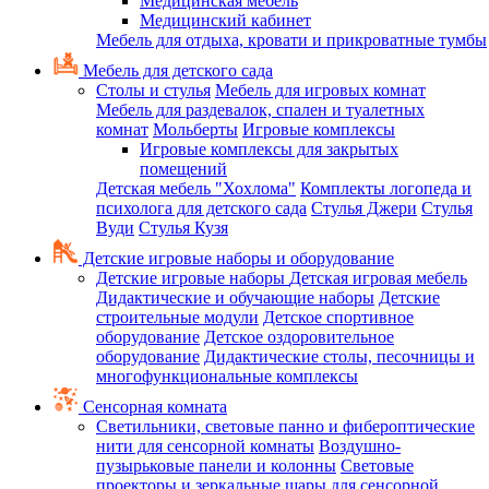
Медицинская мебель
Медицинский кабинет
Мебель для отдыха, кровати и прикроватные тумбы
Мебель для детского сада
Столы и стулья
Мебель для игровых комнат
Мебель для раздевалок, спален и туалетных
комнат
Мольберты
Игровые комплексы
Игровые комплексы для закрытых
помещений
Детская мебель "Хохлома"
Комплекты логопеда и
психолога для детского сада
Стулья Джери
Стулья
Вуди
Стулья Кузя
Детские игровые наборы и оборудование
Детские игровые наборы
Детская игровая мебель
Дидактические и обучающие наборы
Детские
строительные модули
Детское спортивное
оборудование
Детское оздоровительное
оборудование
Дидактические столы, песочницы и
многофункциональные комплексы
Сенсорная комната
Светильники, световые панно и фибероптические
нити для сенсорной комнаты
Воздушно-
пузырьковые панели и колонны
Световые
проекторы и зеркальные шары для сенсорной