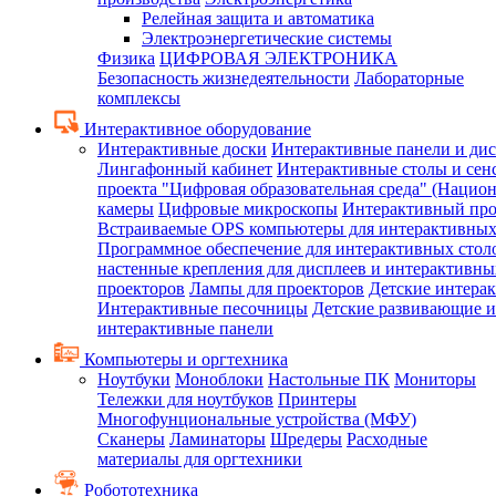
Релейная защита и автоматика
Электроэнергетические системы
Физика
ЦИФРОВАЯ ЭЛЕКТРОНИКА
Безопасность жизнедеятельности
Лабораторные
комплексы
Интерактивное оборудование
Интерактивные доски
Интерактивные панели и ди
Лингафонный кабинет
Интерактивные столы и сен
проекта "Цифровая образовательная среда" (Нацио
камеры
Цифровые микроскопы
Интерактивный про
Встраиваемые OPS компьютеры для интерактивных
Программное обеспечение для интерактивных стол
настенные крепления для дисплеев и интерактивны
проекторов
Лампы для проекторов
Детские интера
Интерактивные песочницы
Детские развивающие и
интерактивные панели
Компьютеры и оргтехника
Ноутбуки
Моноблоки
Настольные ПК
Мониторы
Тележки для ноутбуков
Принтеры
Многофунциональные устройства (МФУ)
Сканеры
Ламинаторы
Шредеры
Расходные
материалы для оргтехники
Робототехника