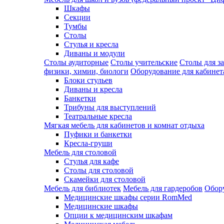
Шкафы
Секции
Тумбы
Столы
Стулья и кресла
Диваны и модули
Столы аудиторные
Столы учительские
Столы для з
физики, химии, биологи
Оборудование для кабинета
Блоки стульев
Диваны и кресла
Банкетки
Трибуны для выступлений
Театральные кресла
Мягкая мебель для кабинетов и комнат отдыха
Пуфики и банкетки
Кресла-груши
Мебель для столовой
Cтулья для кафе
Cтолы для столовой
Скамейки для столовой
Мебель для библиотек
Мебель для гардеробов
Обору
Медицинские шкафы серии RomMed
Медицинские шкафы
Опции к медицинским шкафам