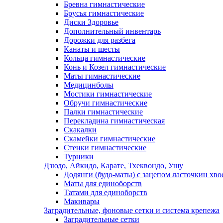
Бревна гимнастические
Брусья гимнастические
Диски Здоровье
Дополнительный инвентарь
Дорожки для разбега
Канаты и шесты
Кольца гимнастические
Конь и Козел гимнастические
Маты гимнастические
Медицинболы
Мостики гимнастические
Обручи гимнастические
Палки гимнастические
Перекладина гимнастическая
Скакалки
Скамейки гимнастические
Стенки гимнастические
Турники
Дзюдо, Айкидо, Карате, Тхеквондо, Ушу
Додянги (будо-маты) с зацепом ласточкин хво
Маты для единоборств
Татами для единоборств
Макивары
Заградительные, фоновые сетки и система крепежа
Заградительные сетки