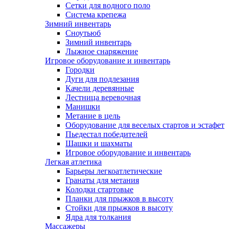
Сетки для водного поло
Система крепежа
Зимний инвентарь
Сноутьюб
Зимний инвентарь
Лыжное снаряжение
Игровое оборудование и инвентарь
Городки
Дуги для подлезания
Качели деревянные
Лестница веревочная
Манишки
Метание в цель
Оборудование для веселых стартов и эстафет
Пьедестал победителей
Шашки и шахматы
Игровое оборудование и инвентарь
Легкая атлетика
Барьеры легкоатлетические
Гранаты для метания
Колодки стартовые
Планки для прыжков в высоту
Стойки для прыжков в высоту
Ядра для толкания
Массажеры