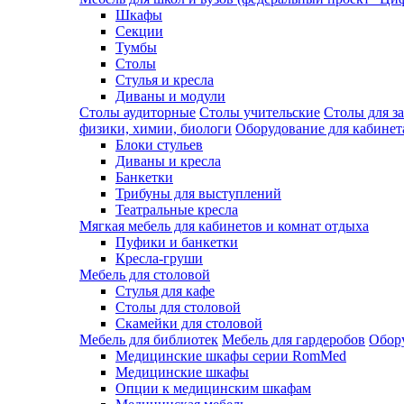
Шкафы
Секции
Тумбы
Столы
Стулья и кресла
Диваны и модули
Столы аудиторные
Столы учительские
Столы для з
физики, химии, биологи
Оборудование для кабинета
Блоки стульев
Диваны и кресла
Банкетки
Трибуны для выступлений
Театральные кресла
Мягкая мебель для кабинетов и комнат отдыха
Пуфики и банкетки
Кресла-груши
Мебель для столовой
Cтулья для кафе
Cтолы для столовой
Скамейки для столовой
Мебель для библиотек
Мебель для гардеробов
Обору
Медицинские шкафы серии RomMed
Медицинские шкафы
Опции к медицинским шкафам