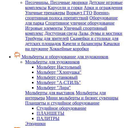
Песочницы. Песочные дворики
Детские игровые
комплексы
Карусели и горки
Арки и ограждения
Уличные тренажеры
Воркаут ГТО
Военно-
спортивная полоса препятствий
Оборудование
для парка
Спортивное уличное оборудование
Игровые элементы
Уличный спортивный
комплекс
Доступная среда
Лазы, бумы и мостики
Трибуны для зрителей
Скамейки и столики для
детских площадок
Качели и балансиры
Качалки
на пружине
Хоккейные коробки
Мольберты и оборудование для художников
Мольберты для художников
Мольберт Настольный
Мольберт "Хлопушка"
Мольберт станковый
Мольберт "А-СТИЛЬ"
Мольберт "Лира"
Мольберты для выставок
Мольберты для
интерьера
Мини мольберты и бизнес сувениры
Планшеты и студийное оборудование
Студийное оборудование
ПЛАНШЕТЫ
ПАЛИТРЫ
Этюдники