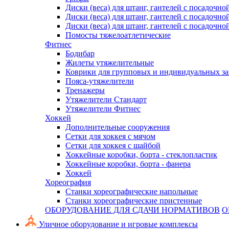
Диски (веса) для штанг, гантелей с посадочно
Диски (веса) для штанг, гантелей с посадочно
Диски (веса) для штанг, гантелей с посадочно
Помосты тяжелоатлетические
Фитнес
Бодибар
Жилеты утяжелительные
Коврики для групповых и индивидуальных з
Пояса-утяжелители
Тренажеры
Утяжелители Стандарт
Утяжелители Фитнес
Хоккей
Дополнительные сооружения
Сетки для хоккея с мячом
Сетки для хоккея с шайбой
Хоккейные коробки, борта - стеклопластик
Хоккейные коробки, борта - фанера
Хоккей
Хореография
Станки хореографические напольные
Станки хореографические пристенные
ОБОРУДОВАНИЕ ДЛЯ СДАЧИ НОРМАТИВОВ
О
Уличное оборудование и игровые комплексы