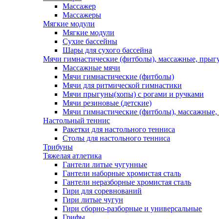
Массажер
Массажеры
Мягкие модули
Мягкие модули
Сухие бассейны
Шары для сухого бассейна
Мячи гимнастические (фитболы), массажные, прыгу
Массажные мячи
Мячи гимнастические (фитболы)
Мячи для ритмической гимнастики
Мячи прыгуны(хопы) с рогами и ручками
Мячи резиновые (детские)
Мячи гимнастические (фитболы), массажные,
Настольный теннис
Ракетки для настольного тенниса
Столы для настольного тенниса
Трибуны
Тяжелая атлетика
Гантели литые чугунные
Гантели наборные хромистая сталь
Гантели неразборные хромистая сталь
Гири для соревнований
Гири литые чугун
Гири сборно-разборные и универсальные
Грифы