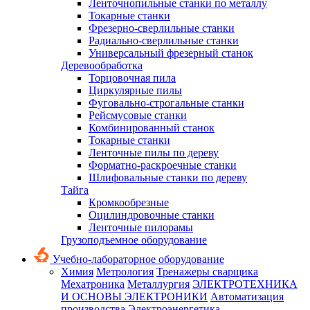
Ленточнопильные станки по металлу
Токарные станки
Фрезерно-сверлильные станки
Радиально-сверлильные станки
Универсальный фрезерный станок
Деревообработка
Торцовочная пила
Циркулярные пилы
Фуговально-строгальные станки
Рейсмусовые станки
Комбинированный станок
Токарные станки
Ленточные пилы по дереву
Форматно-раскроечные станки
Шлифовальные станки по дереву
Тайга
Кромкообрезные
Оцилиндровочные станки
Ленточные пилорамы
Грузоподъемное оборудование
Учебно-лабораторное оборудование
Химия
Метрология
Тренажеры сварщика
Мехатроника
Металлургия
ЭЛЕКТРОТЕХНИКА
И ОСНОВЫ ЭЛЕКТРОНИКИ
Автоматизация
производства
Электроэнергетика