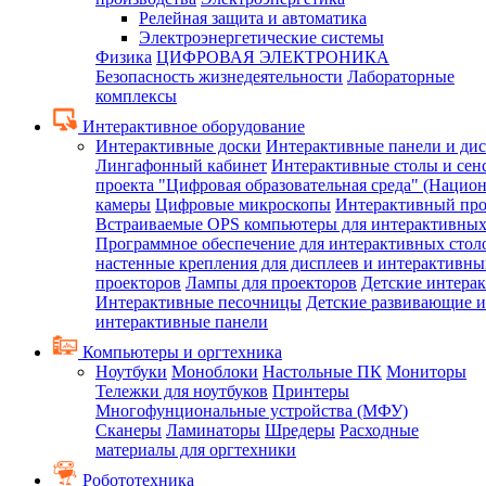
Релейная защита и автоматика
Электроэнергетические системы
Физика
ЦИФРОВАЯ ЭЛЕКТРОНИКА
Безопасность жизнедеятельности
Лабораторные
комплексы
Интерактивное оборудование
Интерактивные доски
Интерактивные панели и ди
Лингафонный кабинет
Интерактивные столы и сен
проекта "Цифровая образовательная среда" (Нацио
камеры
Цифровые микроскопы
Интерактивный про
Встраиваемые OPS компьютеры для интерактивных
Программное обеспечение для интерактивных стол
настенные крепления для дисплеев и интерактивны
проекторов
Лампы для проекторов
Детские интера
Интерактивные песочницы
Детские развивающие и
интерактивные панели
Компьютеры и оргтехника
Ноутбуки
Моноблоки
Настольные ПК
Мониторы
Тележки для ноутбуков
Принтеры
Многофунциональные устройства (МФУ)
Сканеры
Ламинаторы
Шредеры
Расходные
материалы для оргтехники
Робототехника