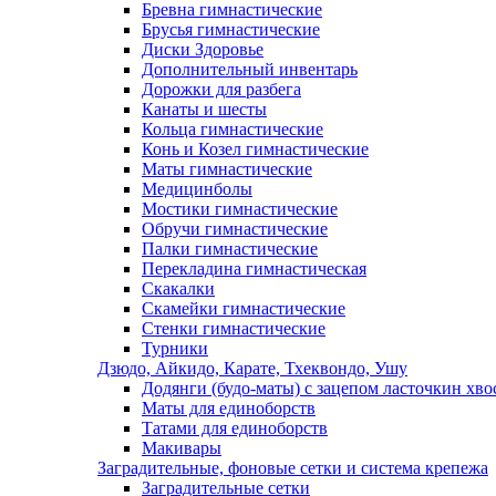
Бревна гимнастические
Брусья гимнастические
Диски Здоровье
Дополнительный инвентарь
Дорожки для разбега
Канаты и шесты
Кольца гимнастические
Конь и Козел гимнастические
Маты гимнастические
Медицинболы
Мостики гимнастические
Обручи гимнастические
Палки гимнастические
Перекладина гимнастическая
Скакалки
Скамейки гимнастические
Стенки гимнастические
Турники
Дзюдо, Айкидо, Карате, Тхеквондо, Ушу
Додянги (будо-маты) с зацепом ласточкин хво
Маты для единоборств
Татами для единоборств
Макивары
Заградительные, фоновые сетки и система крепежа
Заградительные сетки