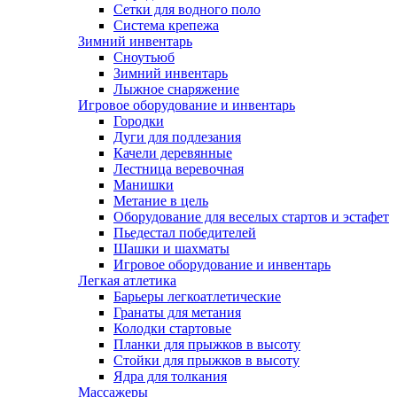
Сетки для водного поло
Система крепежа
Зимний инвентарь
Сноутьюб
Зимний инвентарь
Лыжное снаряжение
Игровое оборудование и инвентарь
Городки
Дуги для подлезания
Качели деревянные
Лестница веревочная
Манишки
Метание в цель
Оборудование для веселых стартов и эстафет
Пьедестал победителей
Шашки и шахматы
Игровое оборудование и инвентарь
Легкая атлетика
Барьеры легкоатлетические
Гранаты для метания
Колодки стартовые
Планки для прыжков в высоту
Стойки для прыжков в высоту
Ядра для толкания
Массажеры