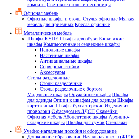
комнаты
Световые столы и песочницы
Офисная мебель
Офисные шкафы и столы
Стулья офисные
Мягкая
мебель для приемных
Кресла офисные
Металлическая мебель
Шкафы КУПЕ
Шкафы для обуви
Банковские
шкафы
Компьютерные и серверные шкафы
Напольные шкафы
Настенные шкафы
Антивандальные шкафы
Серверные стойки
Аксессуары
Столы разделочные
Столы разделочные
Столы разделочные с бортом
Модульные шкафы
Оружейные шкафы
Шкафы
для одежды
Опции к шкафам для одежды
Шкафы
картотечные
Шкафы бухгалтерские
Изделия из
проволоки
С фасадом из ЛДСП
Скамейки
Офисная мебель
Абонентские шкафы
Архивно-
складские шкафы
Шкафы для сумок
Стеллажи
Учебно-наглядные пособия и оборудование
Дошкольное образование
Начальная школа (ФГОС