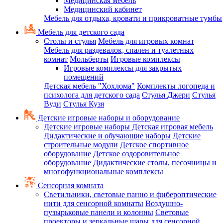
Медицинская мебель
Медицинский кабинет
Мебель для отдыха, кровати и прикроватные тумбы
Мебель для детского сада
Столы и стулья
Мебель для игровых комнат
Мебель для раздевалок, спален и туалетных
комнат
Мольберты
Игровые комплексы
Игровые комплексы для закрытых
помещений
Детская мебель "Хохлома"
Комплекты логопеда и
психолога для детского сада
Стулья Джери
Стулья
Вуди
Стулья Кузя
Детские игровые наборы и оборудование
Детские игровые наборы
Детская игровая мебель
Дидактические и обучающие наборы
Детские
строительные модули
Детское спортивное
оборудование
Детское оздоровительное
оборудование
Дидактические столы, песочницы и
многофункциональные комплексы
Сенсорная комната
Светильники, световые панно и фибероптические
нити для сенсорной комнаты
Воздушно-
пузырьковые панели и колонны
Световые
проекторы и зеркальные шары для сенсорной