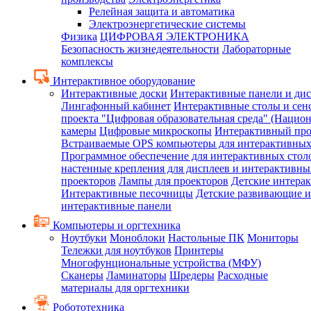
Релейная защита и автоматика
Электроэнергетические системы
Физика
ЦИФРОВАЯ ЭЛЕКТРОНИКА
Безопасность жизнедеятельности
Лабораторные
комплексы
Интерактивное оборудование
Интерактивные доски
Интерактивные панели и ди
Лингафонный кабинет
Интерактивные столы и сен
проекта "Цифровая образовательная среда" (Нацио
камеры
Цифровые микроскопы
Интерактивный про
Встраиваемые OPS компьютеры для интерактивных
Программное обеспечение для интерактивных стол
настенные крепления для дисплеев и интерактивны
проекторов
Лампы для проекторов
Детские интера
Интерактивные песочницы
Детские развивающие и
интерактивные панели
Компьютеры и оргтехника
Ноутбуки
Моноблоки
Настольные ПК
Мониторы
Тележки для ноутбуков
Принтеры
Многофунциональные устройства (МФУ)
Сканеры
Ламинаторы
Шредеры
Расходные
материалы для оргтехники
Робототехника