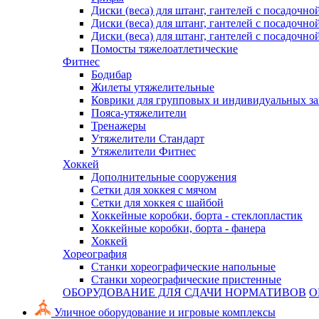
Диски (веса) для штанг, гантелей с посадочно
Диски (веса) для штанг, гантелей с посадочно
Диски (веса) для штанг, гантелей с посадочно
Помосты тяжелоатлетические
Фитнес
Бодибар
Жилеты утяжелительные
Коврики для групповых и индивидуальных з
Пояса-утяжелители
Тренажеры
Утяжелители Стандарт
Утяжелители Фитнес
Хоккей
Дополнительные сооружения
Сетки для хоккея с мячом
Сетки для хоккея с шайбой
Хоккейные коробки, борта - стеклопластик
Хоккейные коробки, борта - фанера
Хоккей
Хореография
Станки хореографические напольные
Станки хореографические пристенные
ОБОРУДОВАНИЕ ДЛЯ СДАЧИ НОРМАТИВОВ
О
Уличное оборудование и игровые комплексы