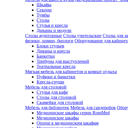
Шкафы
Секции
Тумбы
Столы
Стулья и кресла
Диваны и модули
Столы аудиторные
Столы учительские
Столы для з
физики, химии, биологи
Оборудование для кабинета
Блоки стульев
Диваны и кресла
Банкетки
Трибуны для выступлений
Театральные кресла
Мягкая мебель для кабинетов и комнат отдыха
Пуфики и банкетки
Кресла-груши
Мебель для столовой
Cтулья для кафе
Cтолы для столовой
Скамейки для столовой
Мебель для библиотек
Мебель для гардеробов
Обору
Медицинские шкафы серии RomMed
Медицинские шкафы
Опции к медицинским шкафам