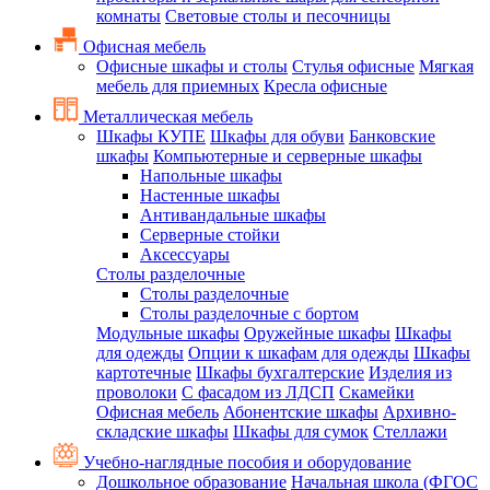
комнаты
Световые столы и песочницы
Офисная мебель
Офисные шкафы и столы
Стулья офисные
Мягкая
мебель для приемных
Кресла офисные
Металлическая мебель
Шкафы КУПЕ
Шкафы для обуви
Банковские
шкафы
Компьютерные и серверные шкафы
Напольные шкафы
Настенные шкафы
Антивандальные шкафы
Серверные стойки
Аксессуары
Столы разделочные
Столы разделочные
Столы разделочные с бортом
Модульные шкафы
Оружейные шкафы
Шкафы
для одежды
Опции к шкафам для одежды
Шкафы
картотечные
Шкафы бухгалтерские
Изделия из
проволоки
С фасадом из ЛДСП
Скамейки
Офисная мебель
Абонентские шкафы
Архивно-
складские шкафы
Шкафы для сумок
Стеллажи
Учебно-наглядные пособия и оборудование
Дошкольное образование
Начальная школа (ФГОС