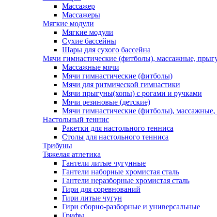
Массажер
Массажеры
Мягкие модули
Мягкие модули
Сухие бассейны
Шары для сухого бассейна
Мячи гимнастические (фитболы), массажные, прыгу
Массажные мячи
Мячи гимнастические (фитболы)
Мячи для ритмической гимнастики
Мячи прыгуны(хопы) с рогами и ручками
Мячи резиновые (детские)
Мячи гимнастические (фитболы), массажные,
Настольный теннис
Ракетки для настольного тенниса
Столы для настольного тенниса
Трибуны
Тяжелая атлетика
Гантели литые чугунные
Гантели наборные хромистая сталь
Гантели неразборные хромистая сталь
Гири для соревнований
Гири литые чугун
Гири сборно-разборные и универсальные
Грифы