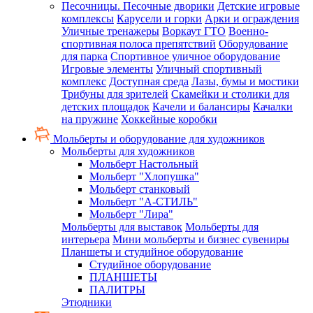
Песочницы. Песочные дворики
Детские игровые
комплексы
Карусели и горки
Арки и ограждения
Уличные тренажеры
Воркаут ГТО
Военно-
спортивная полоса препятствий
Оборудование
для парка
Спортивное уличное оборудование
Игровые элементы
Уличный спортивный
комплекс
Доступная среда
Лазы, бумы и мостики
Трибуны для зрителей
Скамейки и столики для
детских площадок
Качели и балансиры
Качалки
на пружине
Хоккейные коробки
Мольберты и оборудование для художников
Мольберты для художников
Мольберт Настольный
Мольберт "Хлопушка"
Мольберт станковый
Мольберт "А-СТИЛЬ"
Мольберт "Лира"
Мольберты для выставок
Мольберты для
интерьера
Мини мольберты и бизнес сувениры
Планшеты и студийное оборудование
Студийное оборудование
ПЛАНШЕТЫ
ПАЛИТРЫ
Этюдники