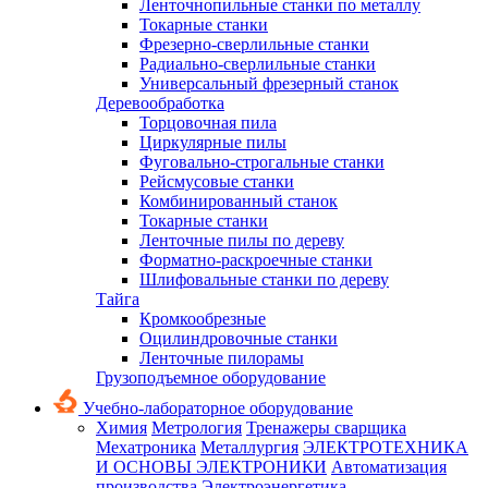
Ленточнопильные станки по металлу
Токарные станки
Фрезерно-сверлильные станки
Радиально-сверлильные станки
Универсальный фрезерный станок
Деревообработка
Торцовочная пила
Циркулярные пилы
Фуговально-строгальные станки
Рейсмусовые станки
Комбинированный станок
Токарные станки
Ленточные пилы по дереву
Форматно-раскроечные станки
Шлифовальные станки по дереву
Тайга
Кромкообрезные
Оцилиндровочные станки
Ленточные пилорамы
Грузоподъемное оборудование
Учебно-лабораторное оборудование
Химия
Метрология
Тренажеры сварщика
Мехатроника
Металлургия
ЭЛЕКТРОТЕХНИКА
И ОСНОВЫ ЭЛЕКТРОНИКИ
Автоматизация
производства
Электроэнергетика