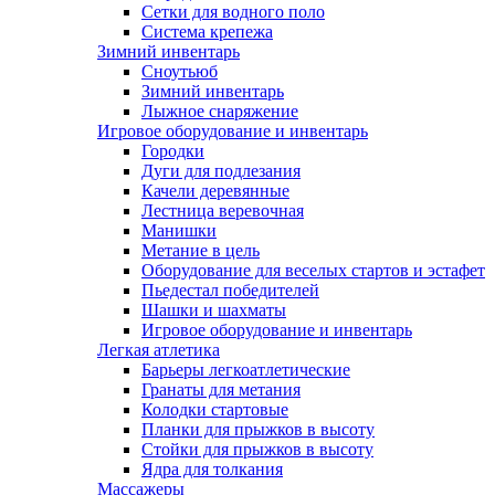
Сетки для водного поло
Система крепежа
Зимний инвентарь
Сноутьюб
Зимний инвентарь
Лыжное снаряжение
Игровое оборудование и инвентарь
Городки
Дуги для подлезания
Качели деревянные
Лестница веревочная
Манишки
Метание в цель
Оборудование для веселых стартов и эстафет
Пьедестал победителей
Шашки и шахматы
Игровое оборудование и инвентарь
Легкая атлетика
Барьеры легкоатлетические
Гранаты для метания
Колодки стартовые
Планки для прыжков в высоту
Стойки для прыжков в высоту
Ядра для толкания
Массажеры