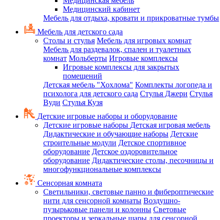
Медицинская мебель
Медицинский кабинет
Мебель для отдыха, кровати и прикроватные тумбы
Мебель для детского сада
Столы и стулья
Мебель для игровых комнат
Мебель для раздевалок, спален и туалетных
комнат
Мольберты
Игровые комплексы
Игровые комплексы для закрытых
помещений
Детская мебель "Хохлома"
Комплекты логопеда и
психолога для детского сада
Стулья Джери
Стулья
Вуди
Стулья Кузя
Детские игровые наборы и оборудование
Детские игровые наборы
Детская игровая мебель
Дидактические и обучающие наборы
Детские
строительные модули
Детское спортивное
оборудование
Детское оздоровительное
оборудование
Дидактические столы, песочницы и
многофункциональные комплексы
Сенсорная комната
Светильники, световые панно и фибероптические
нити для сенсорной комнаты
Воздушно-
пузырьковые панели и колонны
Световые
проекторы и зеркальные шары для сенсорной