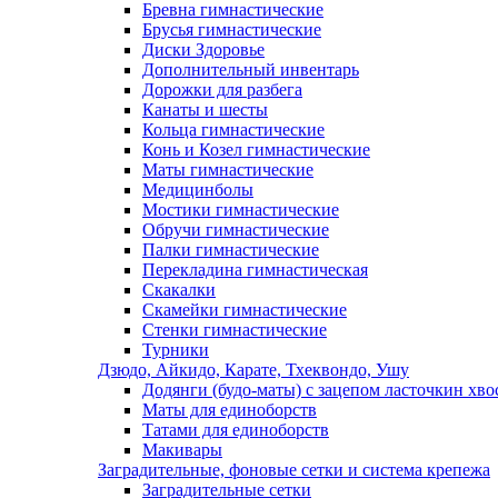
Бревна гимнастические
Брусья гимнастические
Диски Здоровье
Дополнительный инвентарь
Дорожки для разбега
Канаты и шесты
Кольца гимнастические
Конь и Козел гимнастические
Маты гимнастические
Медицинболы
Мостики гимнастические
Обручи гимнастические
Палки гимнастические
Перекладина гимнастическая
Скакалки
Скамейки гимнастические
Стенки гимнастические
Турники
Дзюдо, Айкидо, Карате, Тхеквондо, Ушу
Додянги (будо-маты) с зацепом ласточкин хво
Маты для единоборств
Татами для единоборств
Макивары
Заградительные, фоновые сетки и система крепежа
Заградительные сетки