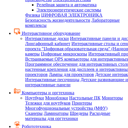
Релейная защита и автоматика
Электроэнергетические системы
Физика
ЦИФРОВАЯ ЭЛЕКТРОНИКА
Безопасность жизнедеятельности
Лабораторные
комплексы
Интерактивное оборудование
Интерактивные доски
Интерактивные панели и ди
Лингафонный кабинет
Интерактивные столы и сен
проекта "Цифровая образовательная среда" (Нацио
камеры
Цифровые микроскопы
Интерактивный про
Встраиваемые OPS компьютеры для интерактивных
Программное обеспечение для интерактивных стол
настенные крепления для дисплеев и интерактивны
проекторов
Лампы для проекторов
Детские интера
Интерактивные песочницы
Детские развивающие и
интерактивные панели
Компьютеры и оргтехника
Ноутбуки
Моноблоки
Настольные ПК
Мониторы
Тележки для ноутбуков
Принтеры
Многофунциональные устройства (МФУ)
Сканеры
Ламинаторы
Шредеры
Расходные
материалы для оргтехники
Робототехника