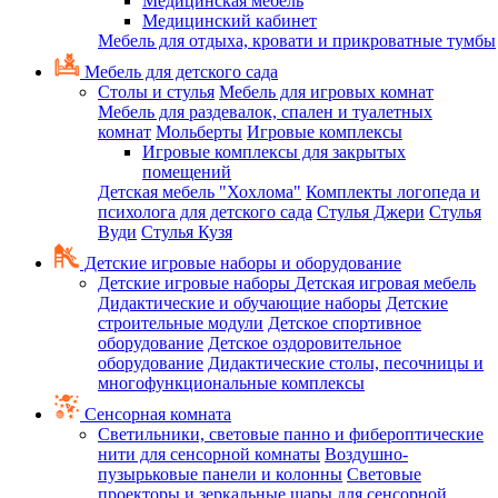
Медицинская мебель
Медицинский кабинет
Мебель для отдыха, кровати и прикроватные тумбы
Мебель для детского сада
Столы и стулья
Мебель для игровых комнат
Мебель для раздевалок, спален и туалетных
комнат
Мольберты
Игровые комплексы
Игровые комплексы для закрытых
помещений
Детская мебель "Хохлома"
Комплекты логопеда и
психолога для детского сада
Стулья Джери
Стулья
Вуди
Стулья Кузя
Детские игровые наборы и оборудование
Детские игровые наборы
Детская игровая мебель
Дидактические и обучающие наборы
Детские
строительные модули
Детское спортивное
оборудование
Детское оздоровительное
оборудование
Дидактические столы, песочницы и
многофункциональные комплексы
Сенсорная комната
Светильники, световые панно и фибероптические
нити для сенсорной комнаты
Воздушно-
пузырьковые панели и колонны
Световые
проекторы и зеркальные шары для сенсорной