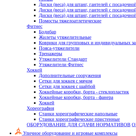
Диски (веса) для штанг, гантелей с посадочно
Диски (веса) для штанг, гантелей с посадочно
Диски (веса) для штанг, гантелей с посадочно
Помосты тяжелоатлетические
Фитнес
Бодибар
Жилеты утяжелительные
Коврики для групповых и индивидуальных з
Пояса-утяжелители
Тренажеры
Утяжелители Стандарт
Утяжелители Фитнес
Хоккей
Дополнительные сооружения
Сетки для хоккея с мячом
Сетки для хоккея с шайбой
Хоккейные коробки, борта - стеклопластик
Хоккейные коробки, борта - фанера
Хоккей
Хореография
Станки хореографические напольные
Станки хореографические пристенные
ОБОРУДОВАНИЕ ДЛЯ СДАЧИ НОРМАТИВОВ
О
Уличное оборудование и игровые комплексы