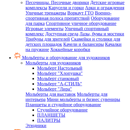
Песочницы. Песочные дворики
Детские игровые
комплексы
Карусели и горки
Арки и ограждения
Уличные тренажеры
Воркаут ГТО
Военно-
спортивная полоса препятствий
Оборудование
для парка
Спортивное уличное оборудование
Игровые элементы
Уличный спортивный
комплекс
Доступная среда
Лазы, бумы и мостики
Трибуны для зрителей
Скамейки и столики для
детских площадок
Качели и балансиры
Качалки
на пружине
Хоккейные коробки
Мольберты и оборудование для художников
Мольберты для художников
Мольберт Настольный
Мольберт "Хлопушка"
Мольберт станковый
Мольберт "А-СТИЛЬ"
Мольберт "Лира"
Мольберты для выставок
Мольберты для
интерьера
Мини мольберты и бизнес сувениры
Планшеты и студийное оборудование
Студийное оборудование
ПЛАНШЕТЫ
ПАЛИТРЫ
Этюдники