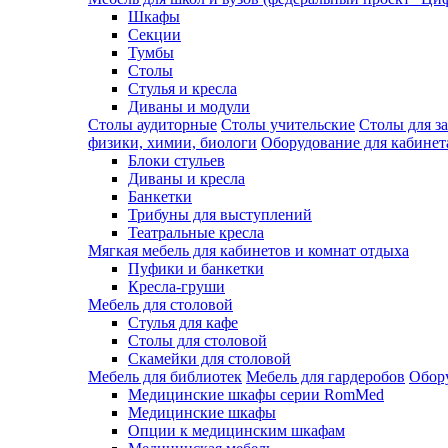
Шкафы
Секции
Тумбы
Столы
Стулья и кресла
Диваны и модули
Столы аудиторные
Столы учительские
Столы для з
физики, химии, биологи
Оборудование для кабинета
Блоки стульев
Диваны и кресла
Банкетки
Трибуны для выступлений
Театральные кресла
Мягкая мебель для кабинетов и комнат отдыха
Пуфики и банкетки
Кресла-груши
Мебель для столовой
Cтулья для кафе
Cтолы для столовой
Скамейки для столовой
Мебель для библиотек
Мебель для гардеробов
Обору
Медицинские шкафы серии RomMed
Медицинские шкафы
Опции к медицинским шкафам