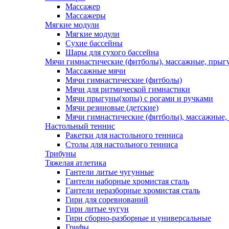
Массажер
Массажеры
Мягкие модули
Мягкие модули
Сухие бассейны
Шары для сухого бассейна
Мячи гимнастические (фитболы), массажные, прыгу
Массажные мячи
Мячи гимнастические (фитболы)
Мячи для ритмической гимнастики
Мячи прыгуны(хопы) с рогами и ручками
Мячи резиновые (детские)
Мячи гимнастические (фитболы), массажные,
Настольный теннис
Ракетки для настольного тенниса
Столы для настольного тенниса
Трибуны
Тяжелая атлетика
Гантели литые чугунные
Гантели наборные хромистая сталь
Гантели неразборные хромистая сталь
Гири для соревнований
Гири литые чугун
Гири сборно-разборные и универсальные
Грифы