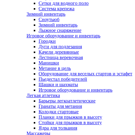
Сетки для водного поло
Система крепежа
Зимний инвентарь
Сноутьюб
Зимний инвентарь
Лыжное снаряжение
Игровое оборудование и инвентарь
Городки
Дуги для подлезания
Качели деревянные
Лестница веревочная
Манишки
Метание в цель
Оборудование для веселых стартов и эстафет
Пьедестал победителей
Шашки и шахматы
Игровое оборудование и инвентарь
Легкая атлетика
Барьеры легкоатлетические
Гранаты для метания
Колодки стартовые
Планки для прыжков в высоту
Стойки для прыжков в высоту
Ядра для толкания
Массажеры