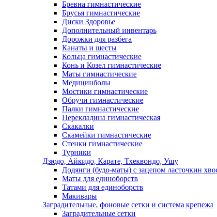
Бревна гимнастические
Брусья гимнастические
Диски Здоровье
Дополнительный инвентарь
Дорожки для разбега
Канаты и шесты
Кольца гимнастические
Конь и Козел гимнастические
Маты гимнастические
Медицинболы
Мостики гимнастические
Обручи гимнастические
Палки гимнастические
Перекладина гимнастическая
Скакалки
Скамейки гимнастические
Стенки гимнастические
Турники
Дзюдо, Айкидо, Карате, Тхеквондо, Ушу
Додянги (будо-маты) с зацепом ласточкин хво
Маты для единоборств
Татами для единоборств
Макивары
Заградительные, фоновые сетки и система крепежа
Заградительные сетки